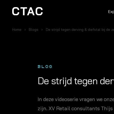
Ex
Home
Blogs
De strijd tegen derving & diefstal bij de
BLOG
De strijd tegen der
In deze videoserie vragen we onz
zijn. XV Retail consultants Thij