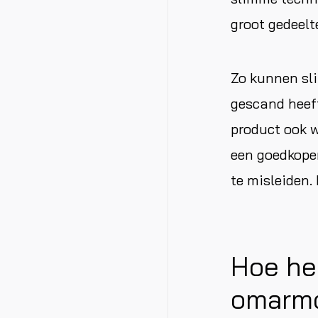
groot gedeelt
Zo kunnen sl
gescand heeft
product ook w
een goedkoper
te misleiden.
Hoe he
omarm