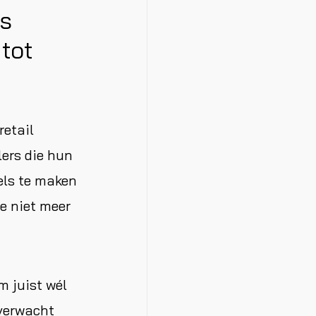
’s
tot
retail
ers die hun
eels te maken
e niet meer
m juist wél
 verwacht