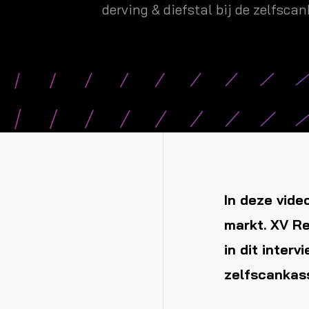
derving & diefstal bij de zelfsca
In deze vide
markt. XV Re
in dit interv
zelfscankas