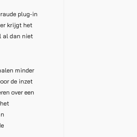
fraude plug-in
r krijgt het
l al dan niet
 malen minder
Door de inzet
eren over een
 het
an
de