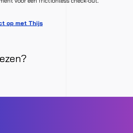
ent voor een frictionless check-out.
t op met Thijs
lezen?