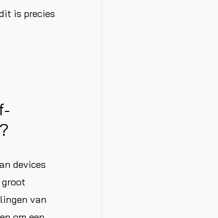
it is precies
f-
s?
van devices
 groot
elingen van
den om een