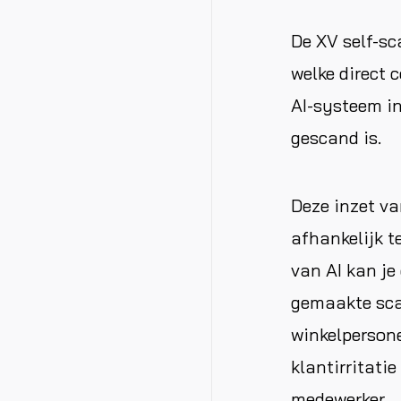
De XV self-sc
welke direct 
AI-systeem in
gescand is.
Deze inzet va
afhankelijk te
van AI kan je
gemaakte scan
winkelpersone
klantirritati
medewerker.