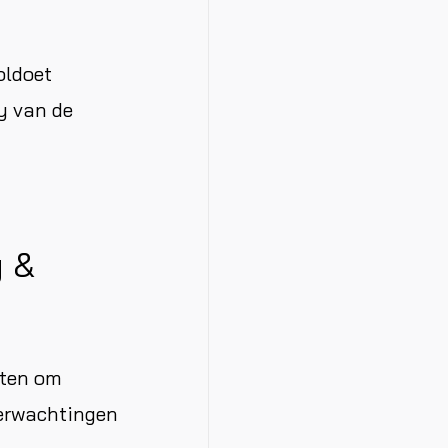
oldoet
y van de
g &
tten om
verwachtingen