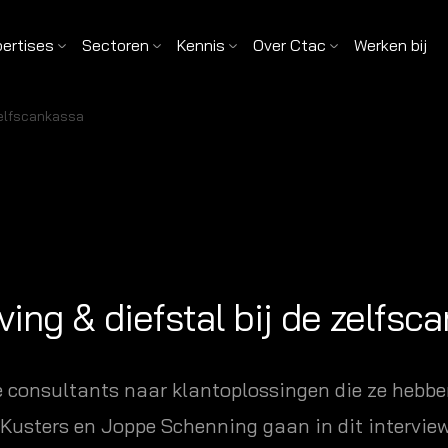
pertises
Sectoren
Kennis
Over Ctac
Werken bij
 zelfscankassa
ving & diefstal bij de zelfsc
e consultants naar klantoplossingen die ze hebben
s Kusters en Joppe Schenning gaan in dit intervie