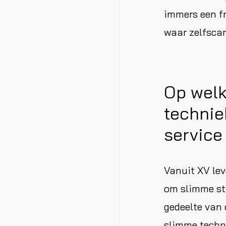
immers een fr
waar zelfsca
Op wel
technie
service
Vanuit XV lev
om slimme str
gedeelte van 
slimme techn