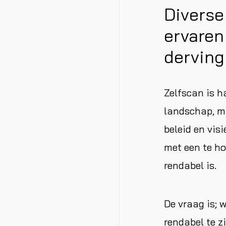
Diverse
ervaren
derving
Zelfscan is h
landschap, ma
beleid en vis
met een te ho
rendabel is.
De vraag is; 
rendabel te z