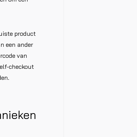
uiste product
an een ander
arcode van
self-checkout
den.
hnieken