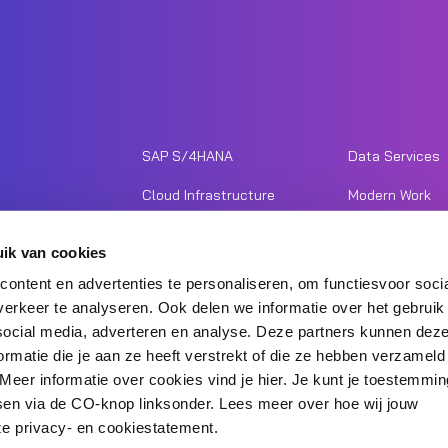
SAP S/4HANA
Data Services
Cloud Infrastructure
Modern Work
Unified Commerce
Cyber Security
ik van cookies
Investor Relations
Resourcing
ontent en advertenties te personaliseren, om functiesvoor soci
erkeer te analyseren. Ook delen we informatie over het gebruik
Over Ctac
Contact
social media, adverteren en analyse. Deze partners kunnen de
Werken bij Ctac
rmatie die je aan ze heeft verstrekt of die ze hebben verzamel
Meer informatie over cookies vind je hier. Je kunt je toestemming
en via de CO-knop linksonder. Lees meer over hoe wij jouw
e privacy- en cookiestatement.
© 2026 Ctac
Disclaimer
E