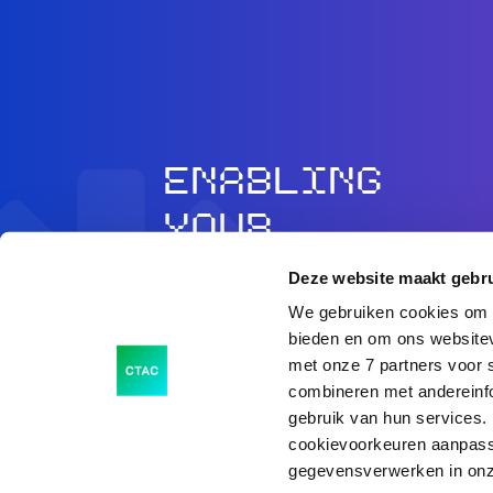
ENABLING
YOUR
AMBITION
Deze website maakt gebru
We gebruiken cookies om c
bieden en om ons websitev
met onze 7 partners voor 
combineren met andereinfo
gebruik van hun services. 
cookievoorkeuren aanpass
gegevensverwerken in onz