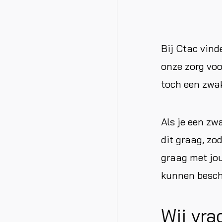
Bij Ctac vind
onze zorg voo
toch een zwak
Als je een zw
dit graag, zo
graag met jo
kunnen besc
Wij vra