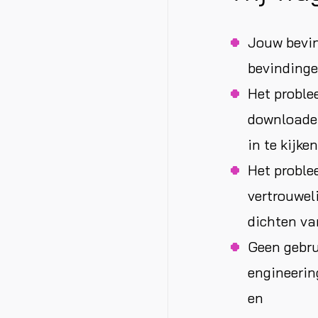
Jouw bevi
bevindinge
Het proble
downloaden
in te kijke
Het proble
vertrouweli
dichten van
Geen gebru
engineering
en