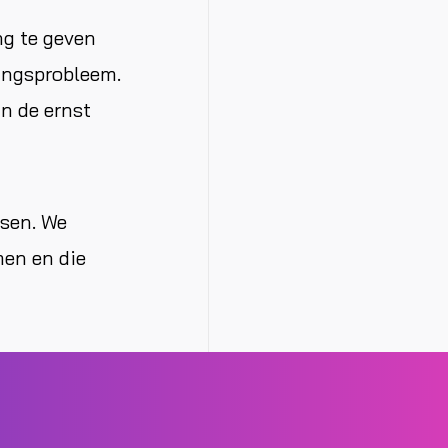
ng te geven
ingsprobleem.
n de ernst
ssen. We
en en die