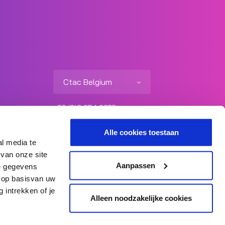
Ctac Belgium
+32 (0)3 354 0979
info@ctac.be
Alle cookies toestaan
al media te
 van onze site
Aanpassen
ze gegevens
d op basisvan uw
 intrekken of je
Alleen noodzakelijke cookies
xterne Privacy Statement
Responsible Disclosure