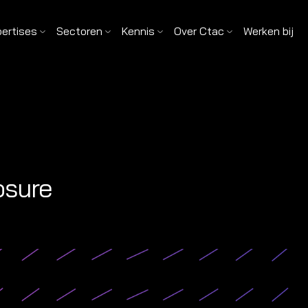
pertises
Sectoren
Kennis
Over Ctac
Werken bij
osure