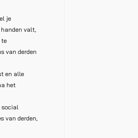
el je
 handen valt,
 te
ns van derden
t en alle
na het
 social
es van derden,