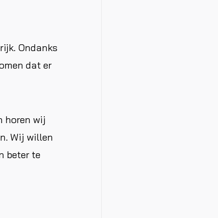
grĳk. Ondanks
komen dat er
n horen wij
. Wij willen
 beter te