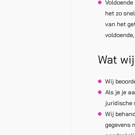
Voldoende 
het zo sne
van het ge
voldoende,
Wat wij
Wij beoord
Als je je 
juridische
Wij behand
gegevens n