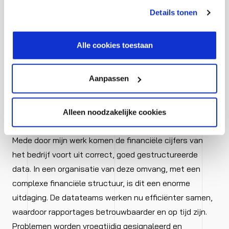
kunt je toestemming intrekken of je cookievoorkeuren
Details tonen
aanpassen via de CO-knop linksonder. Lees meer over
hoe wij jouw gegevensverwerken in onze privacy- en
cookiestatement.
Alle cookies toestaan
Aanpassen
Wat is het resultaat van
deze aanpak?
Alleen noodzakelijke cookies
Mede door mijn werk komen de financiële cijfers van
het bedrijf voort uit correct, goed gestructureerde
data. In een organisatie van deze omvang, met een
complexe financiële structuur, is dit een enorme
uitdaging. De datateams werken nu efficiënter samen,
waardoor rapportages betrouwbaarder en op tijd zijn.
Problemen worden vroegtijdig gesignaleerd en