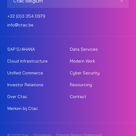
Ctac Belgium
+32 (0)3 354 0979
info@ctac.be
SAP S/4HANA
Data Services
Cloud Infrastructure
Modern Work
Unified Commerce
Cyber Security
Investor Relations
Resourcing
Over Ctac
Contact
Werken bij Ctac
© 2026 Ctac
Disclaimer
Externe Privacy Statement