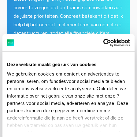
ervoor te zorgen dat de teams samenwerken aan
de juiste prioriteiten. Concreet betekent dit dat ik
help bij het correct implementeren van complexe
datastructuren, zodat alle financiële cijfers
betrouwbaar worden gerapporteerd.
Deze website maakt gebruik van cookies
We gebruiken cookies om content en advertenties te
personaliseren, om functiesvoor social media te bieden
en om ons websiteverkeer te analyseren. Ook delen we
informatie over het gebruik van onze site met onze 7
partners voor social media, adverteren en analyse. Deze
partners kunnen deze gegevens combineren met
andereinformatie die je aan ze heeft verstrekt of die ze
hebben verzameld op basisvan uw gebruik van hun
services. Meer informatie over cookies vind je hier. Je