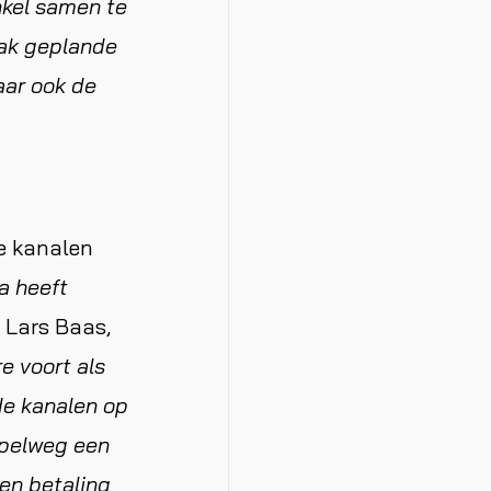
nkel samen te
rak geplande
aar ook de
ne kanalen
a heeft
t Lars Baas,
e voort als
nde kanalen op
mpelweg een
 en betaling