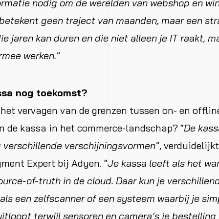
formatie nodig om de werelden van webshop en wi
 betekent geen traject van maanden, maar een st
e jaren kan duren en die niet alleen je IT raakt, m
rmee werken.
”
ssa nog toekomst?
het vervagen van de grenzen tussen on- en offli
an de kassa in het commerce-landschap? “
De kass
 verschillende verschijningsvormen
”, verduidelijk
ment Expert bij Adyen. “
Je kassa leeft als het war
ource-of-truth in de cloud. Daar kun je verschille
oals een zelfscanner of een systeem waarbij je si
uitloopt terwijl sensoren en camera’s je bestelling