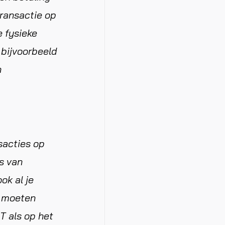
transactie op
e fysieke
 bijvoorbeeld
n
sacties op
s van
ok al je
, moeten
T als op het