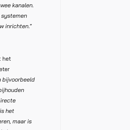
twee kanalen.
r systemen
 inrichten
.”
t het
eter
n bijvoorbeeld
bijhouden
irecte
is het
ren, maar is