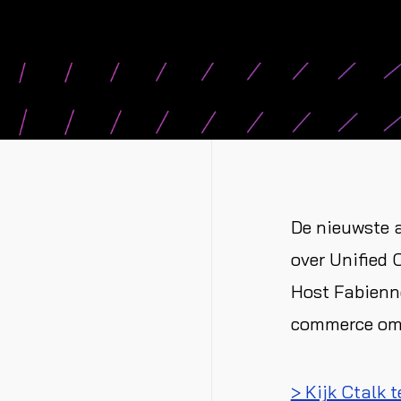
De nieuwste a
over Unified 
Host Fabienne
commerce om 
> Kijk Ctalk 