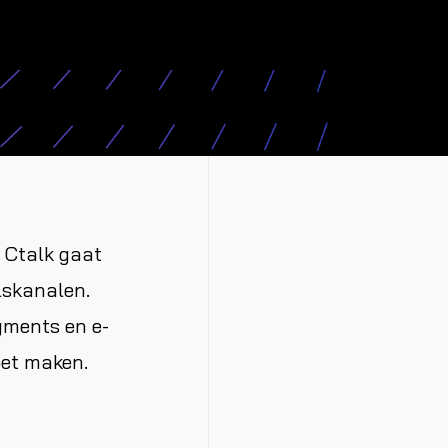
 Ctalk gaat
lskanalen.
yments en e-
et maken.