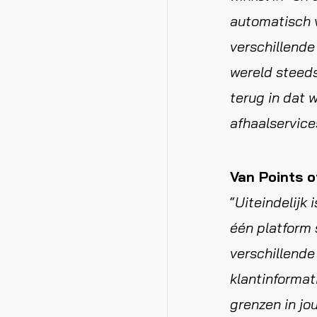
automatisch v
verschillende
wereld steeds
terug in dat 
afhaalservices
Van Points o
“
Uiteindelijk 
één platfor
verschillende
klantinforma
grenzen in jo