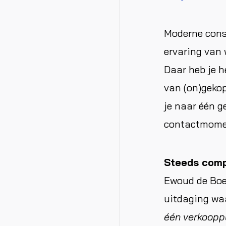
Moderne cons
ervaring van 
Daar heb je h
van (on)gekop
je naar één g
contactmomen
Steeds com
Ewoud de Boer
uitdaging waa
één verkooppu