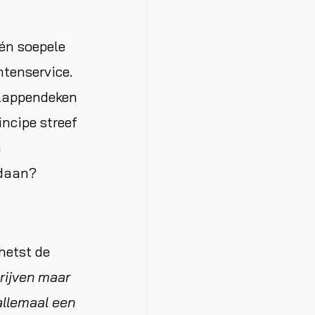
én soepele
ntenservice.
 lappendeken
ncipe streef
n
ndaan?
hetst de
rijven maar
allemaal een