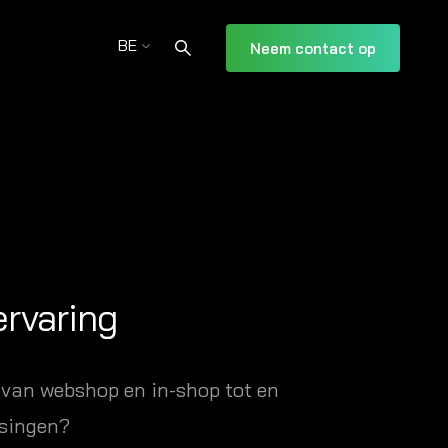
BE
Neem contact op
ervaring
 van webshop en in-shop tot en
ssingen?