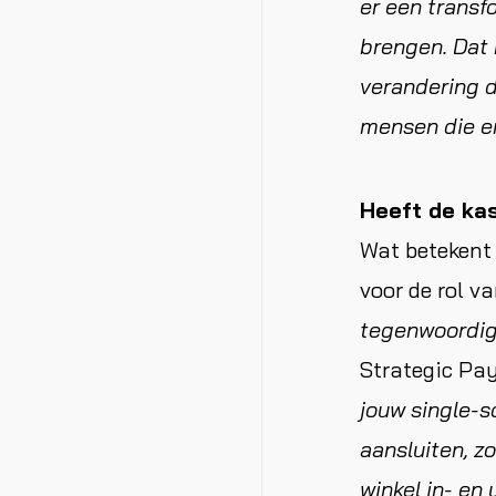
er een trans
brengen. Dat
verandering di
mensen die e
Heeft de ka
Wat betekent 
voor de rol v
tegenwoordig
Strategic Pay
jouw single-s
aansluiten, z
winkel in- en 