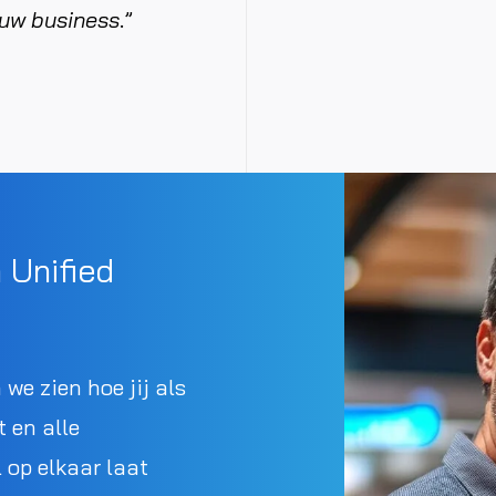
ouw business
.”
h Unified
 we zien hoe jij als
t en alle
 op elkaar laat