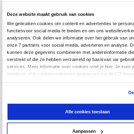
·
Maak kennis met alle oplossingen voor de
Deze website maakt gebruik van cookies
circulaire economie
We gebruiken cookies om content en advertenties te persona
functiesvoor social media te bieden en om ons websiteverkee
analyseren. Ook delen we informatie over het gebruik van on
Oplossingen voor maatschappelijke
onze 7 partners voor social media, adverteren en analyse. D
kunnen deze gegevens combineren met andereinformatie die 
verantwoordelijkheid
verstrekt of die ze hebben verzameld op basisvan uw gebrui
services. Meer informatie over cookies vind je hier. Je kunt
Begrijp welke impact jouw activiteiten hebben op mens
intrekken of je cookievoorkeuren aanpassen via de CO-knop 
en maatschappij.
Lees meer over hoe wij jouw gegevensverwerken in onze pri
cookiestatement.
De
·
SAP Milieu-, Gezondheids- en
Veiligheidsmanagement
Alle cookies toestaan
·
SAP Ariba Supplier Risk Management
Aanpassen