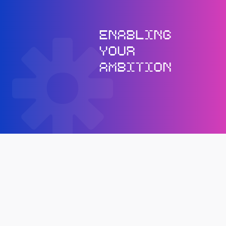
ENABLING
YOUR
AMBITION