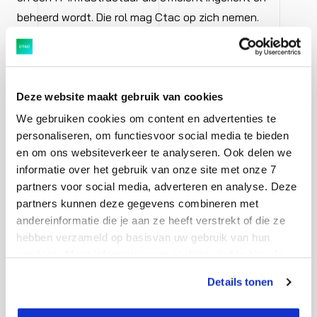
beheerd wordt. Die rol mag Ctac op zich nemen.
Ctac en Ideo
Deze website maakt gebruik van cookies
Ctac en Ideo zijn de komende jaren verantwoordelijk
We gebruiken cookies om content en advertenties te
voor beheer en optimalisatie van de functionele
personaliseren, om functiesvoor social media te bieden
bedrijfsprocessen van GVB. Ctac is de hoofdaannemer
en om ons websiteverkeer te analyseren. Ook delen we
en werkt nauw samen met Ideo, dat gespecialiseerd is
informatie over het gebruik van onze site met onze 7
in procesoptimalisatie voor service & asset
partners voor social media, adverteren en analyse. Deze
management.
partners kunnen deze gegevens combineren met
andereinformatie die je aan ze heeft verstrekt of die ze
hebben verzameld op basisvan uw gebruik van hun
“We werken al jaren zeer prettig samen met Ideo”, zegt
services. Meer informatie over cookies vind je hier. Je
Aart van der Wilt, Sales Manager van Ctac. “We vullen
kunt je toestemming intrekken of je cookievoorkeuren
Details tonen
elkaar perfect aan met onze expertise. We zijn heel blij
aanpassen via de CO-knop linksonder. Lees meer over
dat we ook bij GVB aan de slag mogen met het
hoe wij jouw gegevensverwerken in onze privacy- en