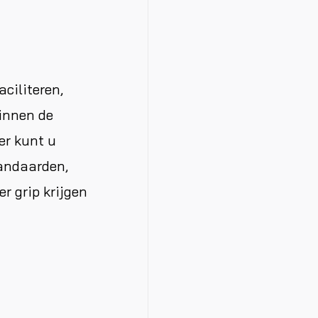
ciliteren,
binnen de
er kunt u
tandaarden,
r grip krijgen