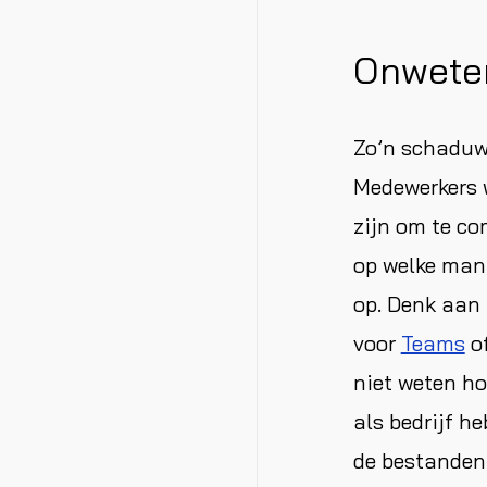
Onwete
Zo’n schaduw
Medewerkers w
zijn om te co
op welke mani
op. Denk aan
voor
Teams
of
niet weten h
als bedrijf h
de bestanden 