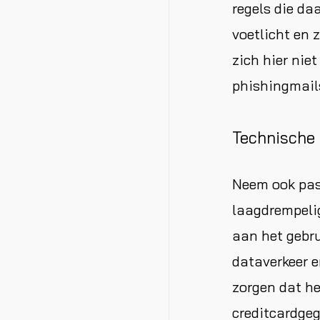
regels die da
voetlicht en 
zich hier nie
phishingmail
Technische
Neem ook pas
laagdrempelig
aan het gebru
dataverkeer e
zorgen dat h
creditcardge