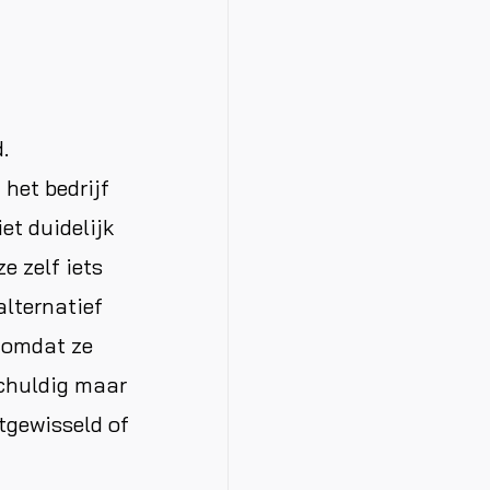
.
het bedrijf
et duidelijk
e zelf iets
lternatief
 omdat ze
schuldig maar
itgewisseld of