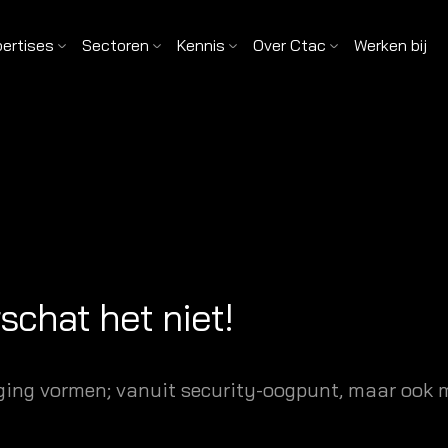
pertises
Sectoren
Kennis
Over Ctac
Werken bij
chat het niet!
ging vormen; vanuit security-oogpunt, maar ook m