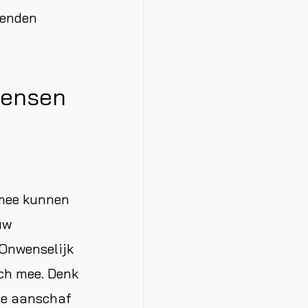
zenden
wensen
 mee kunnen
uw
 Onwenselijk
ich mee. Denk
 de aanschaf