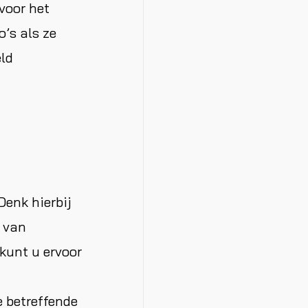
voor het
o’s als ze
eld
Denk hierbij
n van
kunt u ervoor
 betreffende