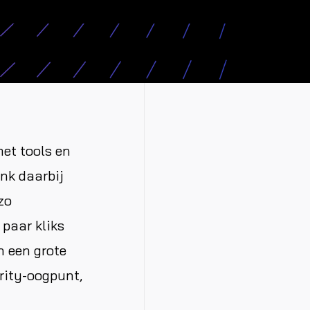
met tools en
enk daarbij
zo
paar kliks
n een grote
rity-oogpunt,