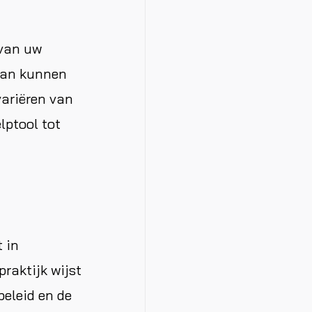
 van uw
 van kunnen
variëren van
lptool tot
 in
raktijk wijst
beleid en de