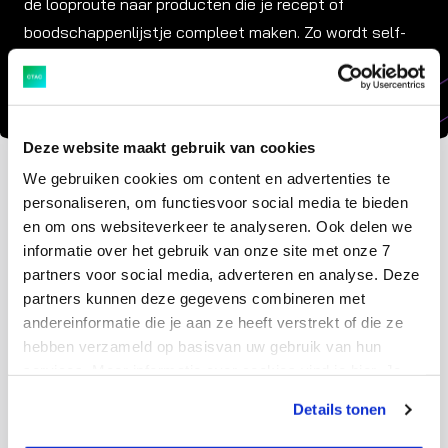
de looproute naar producten die je recept of
boodschappenlijstje compleet maken. Zo wordt self-
service je ideale instrument voor cross-selling en
upselling.
Deze website maakt gebruik van cookies
We gebruiken cookies om content en advertenties te
personaliseren, om functiesvoor social media te bieden
en om ons websiteverkeer te analyseren. Ook delen we
6. Controleer zonder irritatie
informatie over het gebruik van onze site met onze 7
partners voor social media, adverteren en analyse. Deze
Natuurlijk wil je je derving onder controle houden. Vaak
partners kunnen deze gegevens combineren met
andereinformatie die je aan ze heeft verstrekt of die ze
wordt er gebruik gemaakt van een steekproef, maar
hebben verzameld op basisvan uw gebruik van hun
wanneer je deze te vaak uitvoert zal dit zorgen voor
services. Meer informatie over cookies vind je hier. Je
irritatie bij de klant. Maak gebruik van de nieuwste
kunt je toestemming intrekken of je cookievoorkeuren
technieken zoals smart camera’s in combinatie met AI,
Details tonen
aanpassen via de CO-knop linksonder. Lees meer over
waardoor je alleen een controle hoeft uit te voeren
hoe wij jouw gegevensverwerken in onze privacy- en