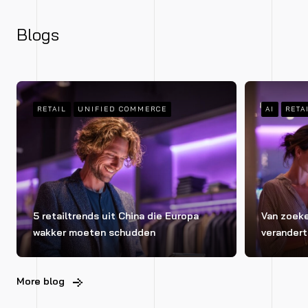
Blogs
RETAIL
UNIFIED COMMERCE
AI
RETA
5 retailtrends uit China die Europa
Van zoeke
wakker moeten schudden
verandert
More blog