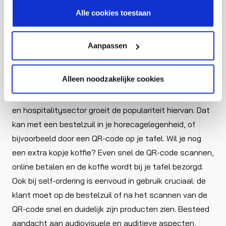
wanneer er echt een verdachte situatie is.
cookiestatement.
Alle cookies toestaan
Aanpassen
7. Zet de stap naar self-ordering
Alleen noodzakelijke cookies
Naast de zelfscan ‘pistolen’ en de zelfscankassa is
ook het self-ordering in opkomst. Met name in de food-
en hospitalitysector groeit de populariteit hiervan. Dat
kan met een bestelzuil in je horecagelegenheid, of
bijvoorbeeld door een QR-code op je tafel. Wil je nog
een extra kopje koffie? Even snel de QR-code scannen,
online betalen en de koffie wordt bij je tafel bezorgd.
Ook bij self-ordering is eenvoud in gebruik cruciaal: de
klant moet op de bestelzuil of na het scannen van de
QR-code snel en duidelijk zijn producten zien. Besteed
aandacht aan audiovisuele en auditieve aspecten,