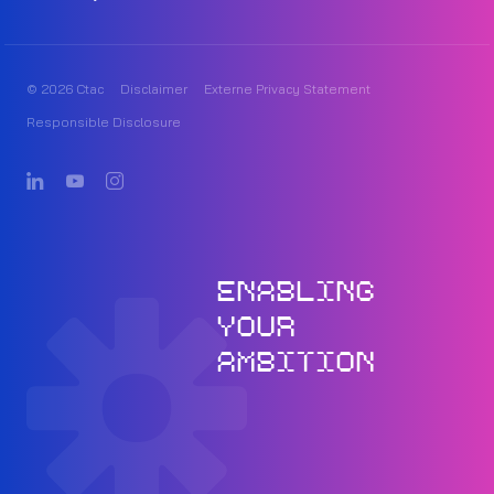
© 2026 Ctac
Disclaimer
Externe Privacy Statement
Responsible Disclosure
ENABLING
YOUR
AMBITION