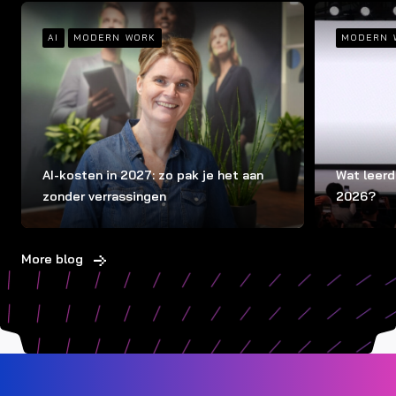
AI
MODERN WORK
MODERN 
AI-kosten in 2027: zo pak je het aan
Wat leerd
zonder verrassingen
2026?
More blog