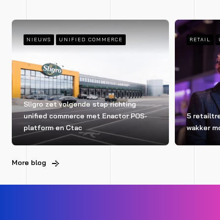
NIEUWS
UNIFIED COMMERCE
RETAIL
Sligro zet volgende stap richting
unified commerce met Enactor POS-
5 retailt
platform en Ctac
wakker m
More blog