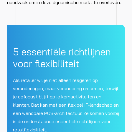
noodzaak om in deze dynamische markt te overleven.
5 essentiële richtlijnen
voor flexibiliteit
Als retailer wil je niet alleen reageren op
veranderingen, maar verandering omarmen, terwijl
je gefocust blijft op je kernactiviteiten en
klanten. Dat kan met een flexibel IT-landschap en
een wendbare POS-architectuur. Ze komen voorbij
in de onderstaande essentiële richtlijnen voor
retailflexibiliteit.