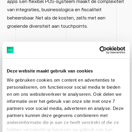
apps
. Een flexibel POS-systeem maakt de complexiteit
van integraties, businesslogica en fiscaliteit
beheersbaar. Net als de kosten, zelfs met een
groeiende diversiteit aan touchpoints.
3. Maak je klaar voor alle
Deze website maakt gebruik van cookies
winkelconcepten en
We gebruiken cookies om content en advertenties te
situaties
personaliseren, om functiesvoor social media te bieden
en om ons websiteverkeer te analyseren. Ook delen we
informatie over het gebruik van onze site met onze 7
Flexibele IT-oplossingen stellen retailers in staat snel
partners voor social media, adverteren en analyse. Deze
nieuwe winkelconcepten te testen en bestaande
partners kunnen deze gegevens combineren met
modellen aan te passen. Van groot tot klein, van pop-
andereinformatie die je aan ze heeft verstrekt of die ze
upwinkels tot XL flagship stores. Uiteenlopende
hebben verzameld op basisvan uw gebruik van hun