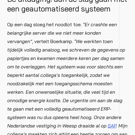
een geautomatiseerd systeem
Op een dag sloeg het noodlot toe.
“Er crashte een
belangrijke server die we niet meer konden
vervangen”
, vertelt Boerkamp.
“We werkten toen
tijdelijk volledig analoog, we schreven de gegevens op
papiertjes en kwamen meerdere keren per dag samen
om te overleggen. Het systeem was voor slechts een
beperkt aantal collega’s toegankelijk, zodat we
noodzakelijk met een toegangsschema moesten
werken. Een onwenselijke situatie, die veel tijd en
onnodige energie kostte. De urgentie om aan de slag
te gaan met een volledig geautomatiseerd ERP-
systeem was nu dus opeens heel hoog. Onze andere
Nederlandse vestiging in Weesp draaide al op
SAP
. Mijn
collega’s maakten zich altijd een beetje zorgen om aan