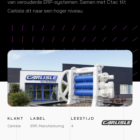
van verouderde ERP-systemen. Samen met Ctac tilt
Carlisle dit naar een hoger niveau.
KLANT
LABEL
LEESTIJD
Carlisle
ERP, Manufacturing
4