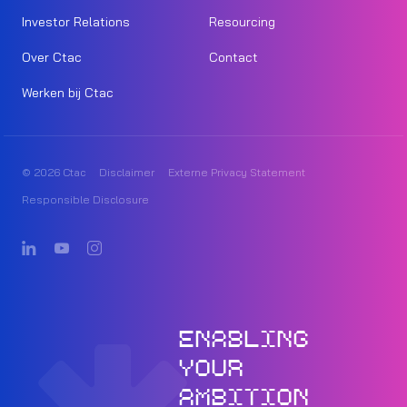
Investor Relations
Resourcing
Over Ctac
Contact
Werken bij Ctac
© 2026 Ctac
Disclaimer
Externe Privacy Statement
Responsible Disclosure
ENABLING
YOUR
AMBITION