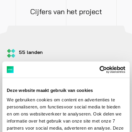
Cijfers van het project
55 landen
Beeztees verkoopt zijn producten in meer dan 55
landen. Van hondensnacks tot kattenbellen en van
krabpalen tot aquariums.
Deze website maakt gebruik van cookies
1 belangrijke doelstelling
We gebruiken cookies om content en advertenties te
personaliseren, om functiesvoor social media te bieden
Doelstelling nummer 1 was een feilloze overgang naar
en om ons websiteverkeer te analyseren. Ook delen we
SAP S/4HANA. Klanten mochten niks van de
informatie over het gebruik van onze site met onze 7
systeemovergang merken.
partners voor social media, adverteren en analyse. Deze