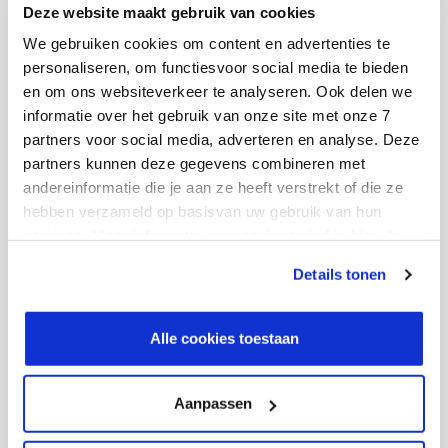
detachering. Daarnaast heeft Ctac een aantal eigen
Deze website maakt gebruik van cookies
producten waaronder de XV Retail Suite bestaande uit
We gebruiken cookies om content en advertenties te
een omnichannel gedreven Point-of-Sale & Loyalty
personaliseren, om functiesvoor social media te bieden
en om ons websiteverkeer te analyseren. Ook delen we
platform en Fit4Woco, een ERP-oplossing voor de
informatie over het gebruik van onze site met onze 7
woningcorporatiemarkt in Nederland. Ctac bestaat in
partners voor social media, adverteren en analyse. Deze
2020 28 jaar en heeft in deze periode ruime ervaring en
partners kunnen deze gegevens combineren met
inhoudelijke kennis opgebouwd in de sectoren retail,
andereinformatie die je aan ze heeft verstrekt of die ze
wholesale, manufacturing en real estate. Over 2019
hebben verzameld op basisvan uw gebruik van hun
realiseerde Ctac een omzet van 82 miljoen euro.
services. Meer informatie over cookies vind je hier. Je
kunt je toestemming intrekken of je cookievoorkeuren
Details tonen
aanpassen via de CO-knop linksonder. Lees meer over
Ctac heeft op basis van leeftijd, kennis en ervaring een
hoe wij jouw gegevensverwerken in onze privacy- en
goed gebalanceerd personeelsbestand. Samenwerken
cookiestatement.
Alle cookies toestaan
om gemeenschappelijke doelen te bereiken staat hoog
in het vaandel. Ctac is genoteerd aan Euronext
Aanpassen
Amsterdam (ticker: CTAC) en heeft haar hoofdkantoor
in ’s-Hertogenbosch naast vestigingen in Wommelgem