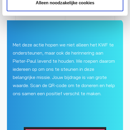
Alleen noodzakelijke cookies
Met deze actie hopen we niet alleen het KWF te
ondersteunen, maar ook de herinnering aan
Pieter-Paul levend te houden. We roepen daarom
iedereen op om ons te steunen in deze
belangrijke missie. Jouw bijdrage is van grote
waarde. Scan de QR-code om te doneren en help
ons samen een positief verschil te maken.