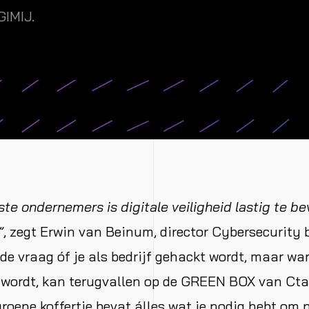
IMIJ.
te ondernemers is digitale veiligheid lastig te be
”
, zegt Erwin van Beinum, director Cybersecurity b
t de vraag óf je als bedrijf gehackt wordt, maar wa
 wordt, kan terugvallen op de GREEN BOX van Cta
groene koffertje bevat álles wat je nodig hebt om 