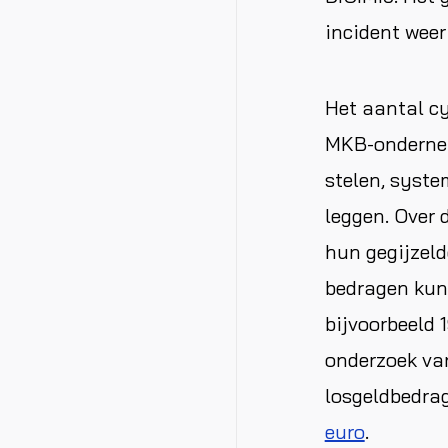
incident weer
Het aantal c
MKB-onderneme
stelen, syste
leggen. Over 
hun gegijzeld
bedragen kunn
bijvoorbeeld 
onderzoek van
losgeldbedra
euro
.