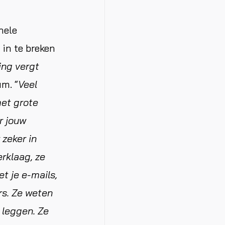
nele
 in te breken
ing vergt
um. “
Veel
met grote
r jouw
 zeker in
rklaag, ze
t je e-mails,
rs. Ze weten
 leggen. Ze