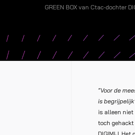
GREEN BOX van Ctac-dochter DIG
“Voor de mees
is begrijpelijk
is alleen nie
toch gehackt
DIGIMIJ. Het 