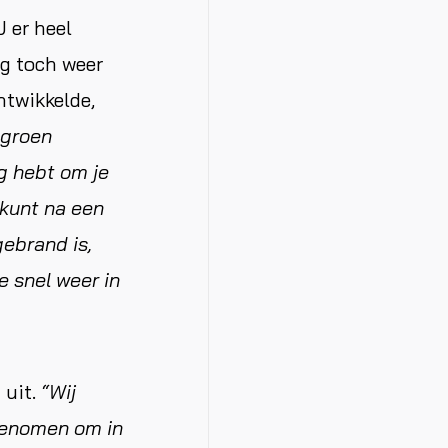
 er heel
ng toch weer
twikkelde,
 groen
ig hebt om je
 kunt na een
gebrand is,
 snel weer in
 uit.
“Wij
 genomen om in