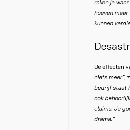
raken je waar 
hoeven maar é
kunnen verdi
Desastr
De effecten v
niets meer”
, 
bedrijf staat
ook behoorlij
claims. Je go
drama.”