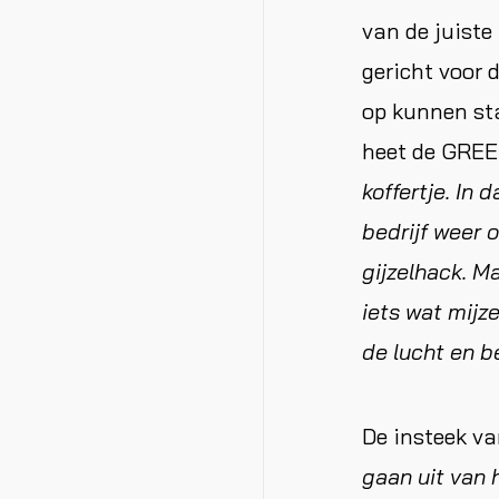
van de juiste
gericht voor 
op kunnen st
heet de GREE
koffertje. In 
bedrijf weer 
gijzelhack. Ma
iets wat mijz
de lucht en b
De insteek va
gaan uit van 