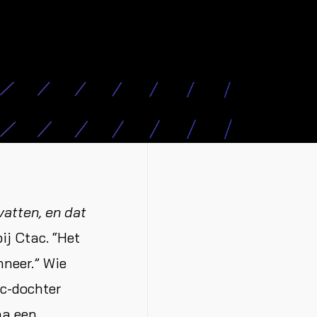
vatten, en dat
ij Ctac. “Het
nneer.” Wie
c-dochter
na een