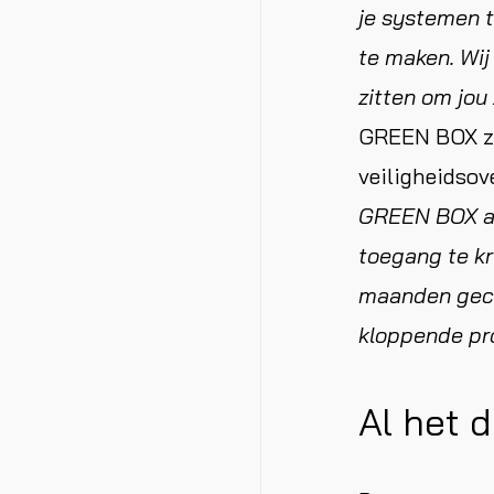
je systemen 
te maken. Wij
zitten om jou 
GREEN BOX zit
veiligheidsov
GREEN BOX all
toegang te kr
maanden gecon
kloppende pr
Al het 