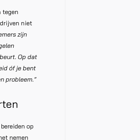
n tegen
drijven niet
mers zijn
gelen
 beurt. Op dat
id óf je bent
en probleem.”
rten
 bereiden op
 het nemen