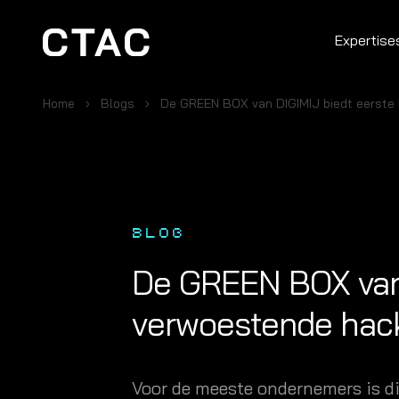
Expertise
Home
Blogs
De GREEN BOX van DIGIMIJ biedt eerste
BLOG
De GREEN BOX van 
verwoestende hac
Voor de meeste ondernemers is dig