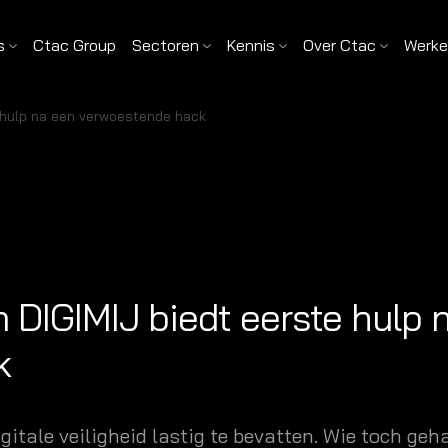
s
Ctac Group
Sectoren
Kennis
Over Ctac
Werken
 hulp na een verwoestende hack
DIGIMIJ biedt eerste hulp 
k
itale veiligheid lastig te bevatten. Wie toch geh