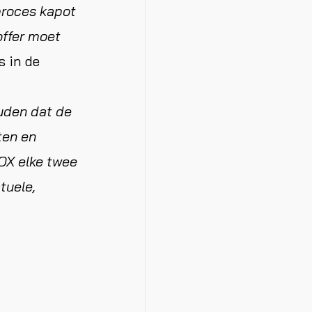
proces kapot
offer moet
s in de
uden dat de
ten en
OX elke twee
tuele,