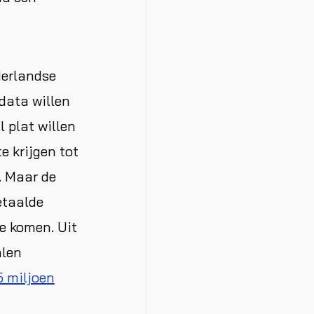
derlandse
data willen
 plat willen
e krijgen tot
. Maar de
etaalde
te komen. Uit
alen
5 miljoen