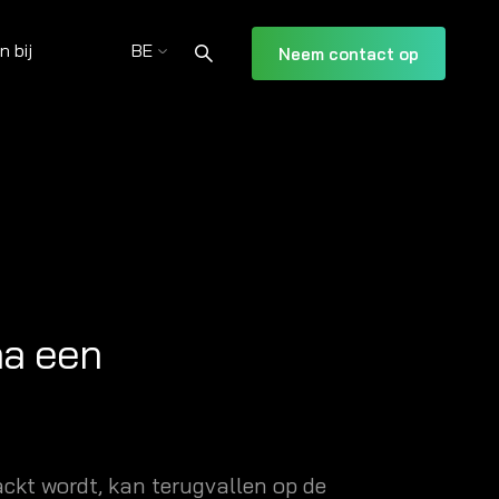
 bij
BE
Neem contact op
na een
ackt wordt, kan terugvallen op de