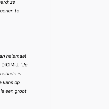
aard: ze
joenen te
kan helemaal
r DIGIMIJ.
“Je
nschade is
de kans op
 is een groot