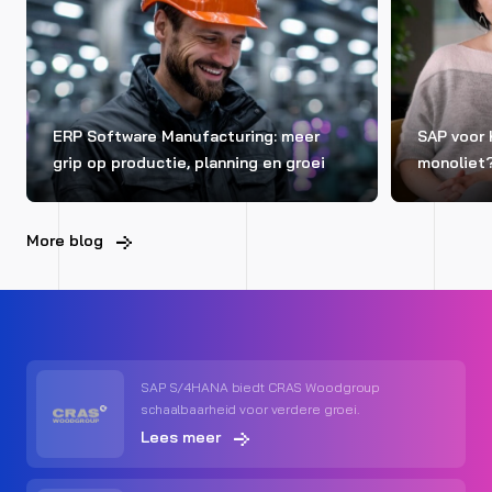
ERP Software Manufacturing: meer
SAP voor 
grip op productie, planning en groei
monoliet
More blog
SAP S/4HANA biedt CRAS Woodgroup
schaalbaarheid voor verdere groei.
Lees meer