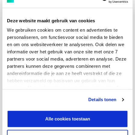
standaarden gedefinieerd om de look and feel van
formulieren te standaardiseren. Vanuit deze
ondersteuning zijn 2 formulieren live gegaan. Deze zijn
Deze website maakt gebruik van cookies
inmiddels enkele honderden keren doorlopen.
We gebruiken cookies om content en advertenties te
personaliseren, om functiesvoor social media te bieden
en om ons websiteverkeer te analyseren. Ook delen we
Voor de ontwikkeling van het Vendor formulier was het
informatie over het gebruik van onze site met onze 7
eindresultaat een eerste opzet. Een ontwikkelaar aan
partners voor social media, adverteren en analyse. Deze
de klantzijde volgt dit verder op.
partners kunnen deze gegevens combineren met
andereinformatie die je aan ze heeft verstrekt of die ze
hebben verzameld op basisvan uw gebruik van hun
Het intercompany en leaseauto proces is volledig door
services. Meer informatie over cookies vind je hier. Je
mij ontwikkeld en voorbereid voor go-live. In overleg met
kunt je toestemming intrekken of je cookievoorkeuren
de klant wordt bepaald of verdere ondersteuning voor
Details tonen
aanpassen via de CO-knop linksonder. Lees meer over
de livegang nodig is, of dat het team bij de klant dit
hoe wij jouw gegevensverwerken in onze privacy- en
zelf uitvoert.
cookiestatement.
Alle cookies toestaan