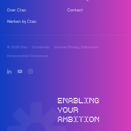
Over Ctac
Contact
Werken bij Ctac
© 2026 Ctac
Disclaimer
Externe Privacy Statement
Responsible Disclosure
ENABLING
YOUR
AMBITION