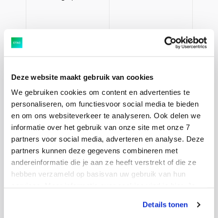
Voordracht benoeming
Marlies van Elst tot lid van
Deze website maakt gebruik van cookies
de raad van
We gebruiken cookies om content en advertenties te
personaliseren, om functiesvoor social media te bieden
commissarissen
en om ons websiteverkeer te analyseren. Ook delen we
informatie over het gebruik van onze site met onze 7
partners voor social media, adverteren en analyse. Deze
Tijdens de BAVA zal Ctac tevens Marlies van Elst (57)
partners kunnen deze gegevens combineren met
voordragen voor benoeming tot lid van de raad van
andereinformatie die je aan ze heeft verstrekt of die ze
commissarissen. Marlies van Elst heeft ruim twintig
hebben verzameld op basisvan uw gebruik van hun
jaar bestuurlijke ervaring, onder andere als lid van het
services. Meer informatie over cookies vind je hier. Je
Management Team Operations & IT van ING Groep en
kunt je toestemming intrekken of je cookievoorkeuren
Details tonen
aanpassen via de CO-knop linksonder. Lees meer over
COO van ING Polen en België. Mevrouw Van Elst is