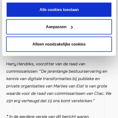
hoe wij jouw gegevensverwerken in onze privacy- en
bestuurder bij de Voedselbank Amsterdam en
cookiestatement.
Alle cookies toestaan
commissaris/toezichthouder bij onder andere de BNG
Bank, het VSB Fonds en het Integraal Kankercentrum
Nederland.* Als interim manager Stimuleringsfonds
Aanpassen
Volkshuisvesting Nederland was Marlies van Elst
verantwoordelijk voor de implementatie van de nieuwe
Alleen noodzakelijke cookies
IT-infrastructuur van de organisatie.
Harry Hendriks, voorzitter van de raad van
commissarissen: “
De jarenlange bestuurservaring en
kennis van digitale transformaties bij publieke en
private organisaties van Marlies van Elst is van grote
waarde voor de raad van commissarissen van Ctac. We
zijn erg verheugd dat zij ons komt versterken.
”
* In de eerdere versie van dit bericht waren