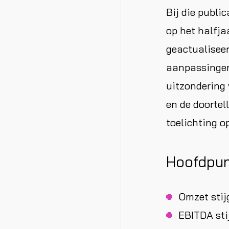
Bij die publi
op het halfja
geactualiseer
aanpassingen 
uitzondering 
en de doortel
toelichting o
Hoofdpun
Omzet stij
EBITDA sti