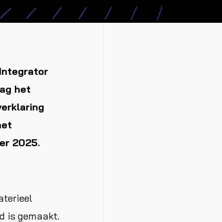
Integrator
ag het
verklaring
het
er 2025.
terieel
nd is gemaakt.