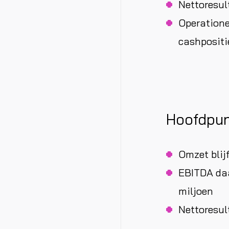
Nettoresul
Operatione
cashpositie
Hoofdpun
Omzet blij
EBITDA daa
miljoen
Nettoresul