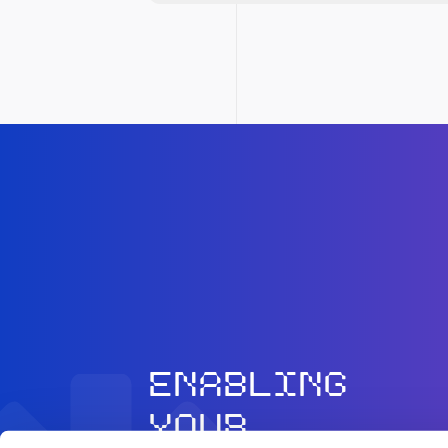
ENABLING
YOUR