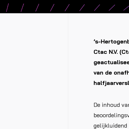
’s-Hertogen
Ctac N.V. (
geactualisee
van de onafh
halfjaarvers
De inhoud van
beoordelingsv
gelijkluidend