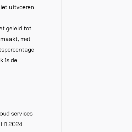
iet uitvoeren
t geleid tot
gemaakt, met
itspercentage
k is de
oud services
n H1 2024