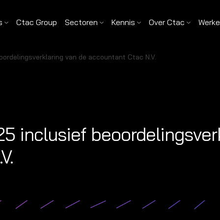
s
Ctac Group
Sectoren
Kennis
Over Ctac
Werken
eoordelingsverklaring van de accountant Ctac N.V.
25 inclusief beoordelingsver
V.