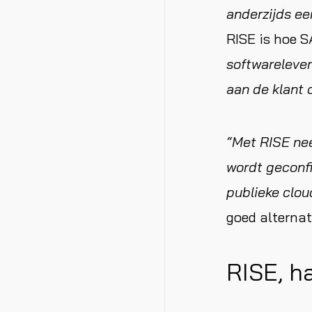
anderzijds e
RISE is hoe 
softwarelever
aan de klant 
“Met RISE nee
wordt geconfi
publieke clou
goed alternati
RISE, h