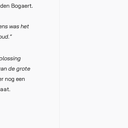
n den Bogaert.
gens was het
oud.”
plossing
van de grote
er nog een
gaat.