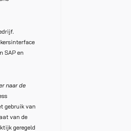
drijf.
kersinterface
an SAP en
er naar de
ess
et gebruik van
aat van de
ktijk geregeld