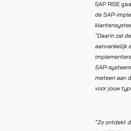
SAP RISE gaa
de SAP-implem
klantensyste
“Daarin zal d
aanvankelijk 
implementeren
SAP-systeem. 
meteen aan d
voor jouw ty
“Zo ontdekt d