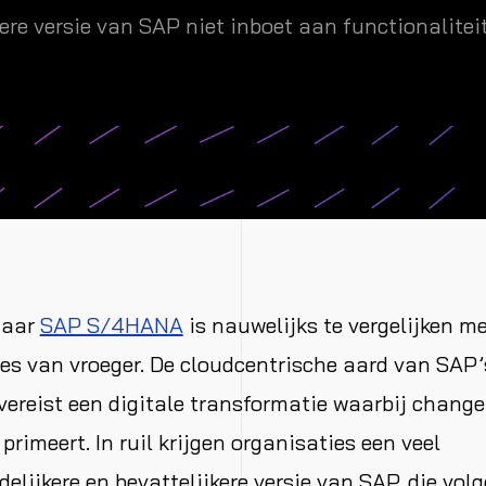
tere versie van SAP niet inboet aan functionaliteit
naar
SAP S/4HANA
is nauwelijks te vergelijken m
s van vroeger. De cloudcentrische aard van SAP’
ereist een digitale transformatie waarbij change
imeert. In ruil krijgen organisaties een veel
delijkere en bevattelijkere versie van SAP, die vol