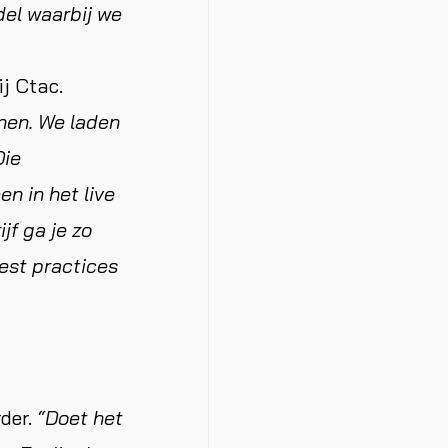
del waarbij we
j Ctac.
nnen. We laden
Die
n in het live
jf ga je zo
est practices
der.
“Doet het