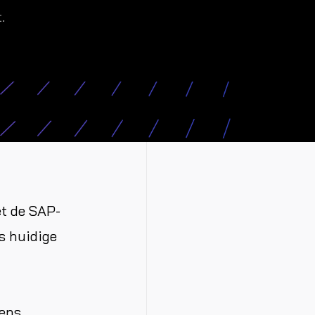
.
et de SAP-
s huidige
gens