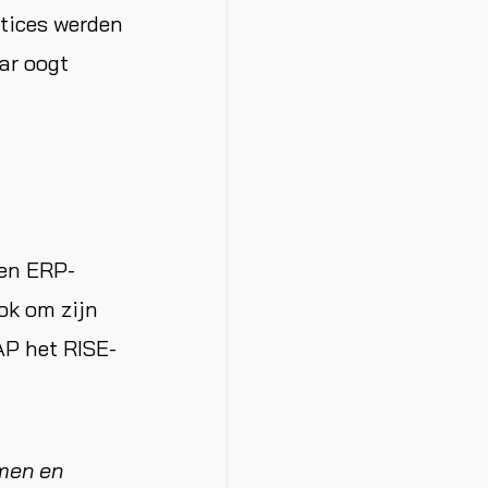
ctices werden
aar oogt
een ERP-
ok om zijn
AP het RISE-
omen en