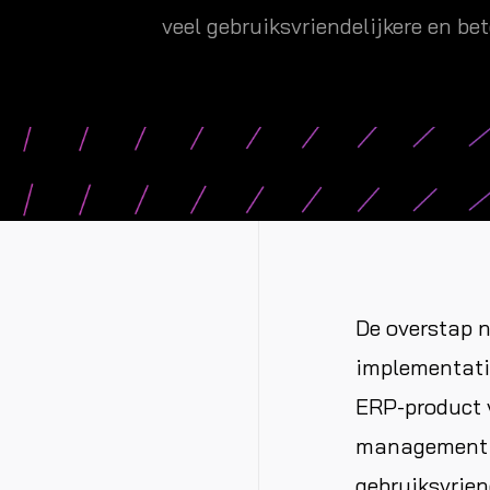
veel gebruiksvriendelijkere en be
De overstap 
implementatie
ERP-product v
management pr
gebruiksvrien