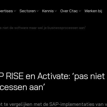
pertises
Sectoren
Kennis
Over Ctac
Werken bij
as niet de software maar wel je businessprocessen aan’
 RISE en Activate: ‘pas nie
ocessen aan’
 te vergelijken met de SAP-implementaties van v