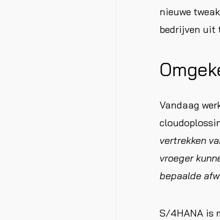
nieuwe tweaks
bedrijven uit
Omgeke
Vandaag werk
cloudoplossin
vertrekken va
vroeger kunn
bepaalde afwi
S/4HANA is m