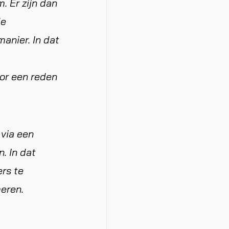
. Er zijn dan
de
anier. In dat
or een reden
 via een
. In dat
rs te
eren.