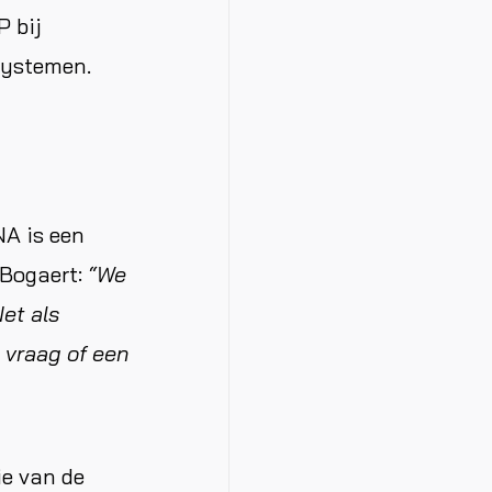
P bij
systemen.
A is een
 Bogaert:
“We
et als
 vraag of een
e van de