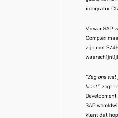
integrator Ct
Verwar SAP va
Complex maat
zijn met S/4H
waarschijnlijk
“Zeg ons wat 
klant”
, zegt 
Development b
SAP wereldwi
klant dat hop