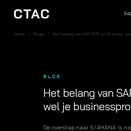
Ex
Home
Blogs
Het belang van SAP RISE en Activate: ‘p
BLOG
Het belang van SAP
wel je businesspr
De overstap naar S/4HANA is niet