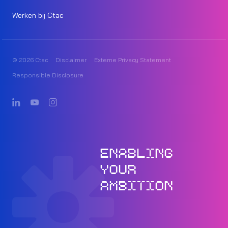
Werken bij Ctac
© 2026 Ctac
Disclaimer
Externe Privacy Statement
Responsible Disclosure
ENABLING
YOUR
AMBITION