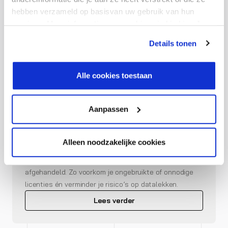
medewerker precies de tools krijgt die hij of zij nodig
hebben verzameld op basisvan uw gebruik van hun
heeft. Geen overbodige kosten door te ruime licenties,
services. Meer informatie over cookies vind je hier. Je
en geen frustratie door ontbrekende functionaliteiten.
kunt je toestemming intrekken of je cookievoorkeuren
Zo verhoog je de productiviteit én bespaar je kosten.
Details tonen
aanpassen via de CO-knop linksonder. Lees meer over
hoe wij jouw gegevensverwerken in onze privacy- en
cookiestatement.
Alle cookies toestaan
Je on- en offboarding te optimaliseren
Niet-gelicentieerde
OneDrive-accounts
van ex-
Aanpassen
medewerkers brengen straks extra kosten met zich
mee. Unified Licensing helpt je bij het on- en
offboardingproces. Nieuwe medewerkers krijgen direct
Alleen noodzakelijke cookies
toegang tot de juiste tools, terwijl we zorgen dat data
van vertrekkende medewerkers netjes wordt
afgehandeld. Zo voorkom je ongebruikte of onnodige
licenties én verminder je risico’s op datalekken.
Lees verder