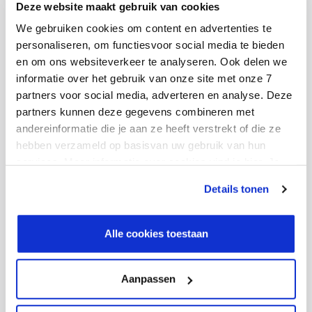
uit kunnen rijden, krijgen ook de gangen X & Y
Deze website maakt gebruik van cookies
coördinaten mee.
We gebruiken cookies om content en advertenties te
Als het netwerk gegenereerd is, moeten de order
personaliseren, om functiesvoor social media te bieden
wachtrijen worden toegekend aan ‘queue types’. De
en om ons websiteverkeer te analyseren. Ook delen we
informatie over het gebruik van onze site met onze 7
resources (heftrucks) worden vervolgens toegekend
partners voor social media, adverteren en analyse. Deze
aan deze ‘queue types’.
partners kunnen deze gegevens combineren met
andereinformatie die je aan ze heeft verstrekt of die ze
Orderselectie met travel
hebben verzameld op basisvan uw gebruik van hun
services. Meer informatie over cookies vind je hier. Je
distance calculation
kunt je toestemming intrekken of je cookievoorkeuren
Details tonen
aanpassen via de CO-knop linksonder. Lees meer over
Wanneer een magazijnmedewerker een nieuwe order
hoe wij jouw gegevensverwerken in onze privacy- en
cookiestatement.
aanneemt, checkt het systeem welke order hij het
Alle cookies toestaan
beste toegestuurd kan krijgen. Het systeem
selecteert de order in de wachtrij op basis van de
Aanpassen
onderstaande variabelen: