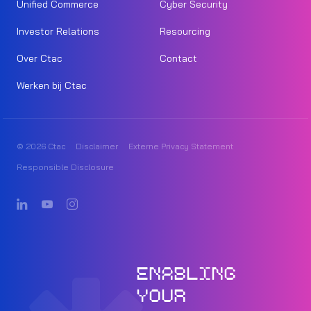
Unified Commerce
Cyber Security
Investor Relations
Resourcing
Over Ctac
Contact
Werken bij Ctac
© 2026 Ctac
Disclaimer
Externe Privacy Statement
Responsible Disclosure
ENABLING
YOUR