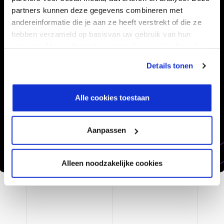
Deze productvideo geeft je een rondleiding en laat je
partners kunnen deze gegevens combineren met
alle mogelijkheden zien van dit programma.
andereinformatie die je aan ze heeft verstrekt of die ze
hebben verzameld op basisvan uw gebruik van hun
services. Meer informatie over cookies vind je hier. Je
kunt je toestemming intrekken of je cookievoorkeuren
Details tonen
aanpassen via de CO-knop linksonder. Lees meer over
Teams is ongekend populair. Eind 2023 kende het
hoe wij jouw gegevensverwerken in onze privacy- en
samenwerkingsplatform al 320 miljoen maandelijks
cookiestatement.
Alle cookies toestaan
actieve gebruikers. Microsoft Teams is meer dan een
tool om elkaar online te (video)bellen.
Aanpassen
Alleen noodzakelijke cookies