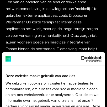
Eén van de nadelen van de snel ontwikkelende
netwerksamenleving is de wildgroei aan ‘makkelijk’ te
gebruiken externe applicaties, zoals Dropbox en
WeTransfer. Op korte termijn faciliteren deze
applicaties het werk, maar op de lange termijn zorgen
ze voor verwarring en afhankelijkheid. Ctac zorgt niet
alleen voor een goede en naadloze integratie van
Teams binnen de bestaande IT-omgeving, maar helpt
organisaties ook met het opstellen van een
‘governance’ beleid. Zo werk je op een optimale en
veilige manier samen.
Deze website maakt gebruik van cookies
Productvideo Microsoft
We gebruiken cookies om content en advertenties te
personaliseren, om functiesvoor social media te bieden
Teams
en om ons websiteverkeer te analyseren. Ook delen we
informatie over het gebruik van onze site met onze 7
partners voor social media, adverteren en analyse. Deze