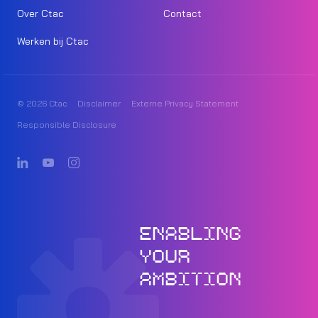
Over Ctac
Contact
Werken bij Ctac
© 2026 Ctac
Disclaimer
Externe Privacy Statement
Responsible Disclosure
ENABLING
YOUR
AMBITION