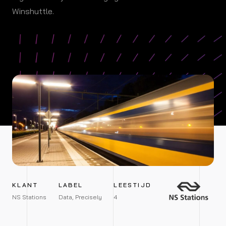
Winshuttle.
KLANT
LABEL
LEESTIJD
NS Stations
Data, Precisely
4