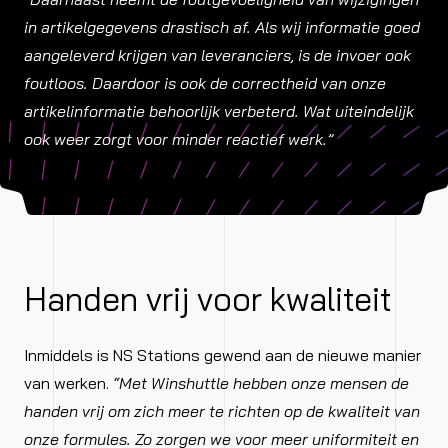
in artikelgegevens drastisch af. Als wij informatie goed
aangeleverd krijgen van leveranciers, is de invoer ook
foutloos. Daardoor is ook de correctheid van onze
artikelinformatie behoorlijk verbeterd. Wat uiteindelijk
ook weer zorgt voor minder reactief werk.”
Handen vrij voor kwaliteit
Inmiddels is NS Stations gewend aan de nieuwe manier
van werken.
“Met Winshuttle hebben onze mensen de
handen vrij om zich meer te richten op de kwaliteit van
onze formules. Zo zorgen we voor meer uniformiteit en