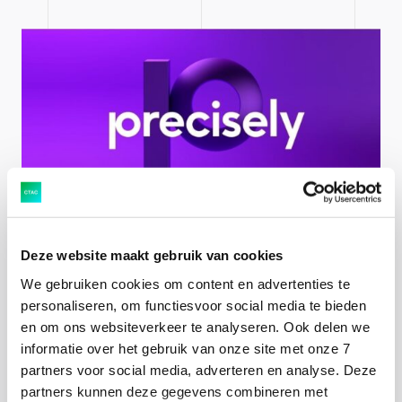
Deze website maakt gebruik van cookies
“Met de komst van het nieuwe kassasysteem wilden
We gebruiken cookies om content en advertenties te
we dat anders aanpakken. Daarom besloten we om ook
personaliseren, om functiesvoor social media te bieden
gebruik te gaan maken van de query-functionaliteiten
en om ons websiteverkeer te analyseren. Ook delen we
van Winshuttle. Zo maken we eenvoudig overzichten
informatie over het gebruik van onze site met onze 7
van artikelen in SAP en die we koppelen met de
partners voor social media, adverteren en analyse. Deze
spreadsheets van onze leveranciers. Zo zien we in een
partners kunnen deze gegevens combineren met