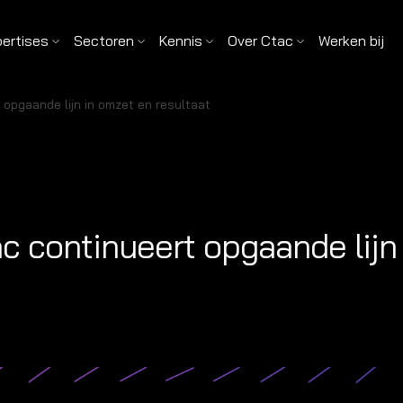
pertises
Sectoren
Kennis
Over Ctac
Werken bij
 opgaande lijn in omzet en resultaat
tac continueert opgaande lijn