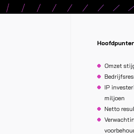
Hoofdpunten
Omzet stij
Bedrijfsre
IP investe
miljoen
Netto resu
Verwachti
voorbehoud