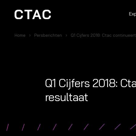
Ex
Home
Persberichten
Q1 Cijfers 2018: Ctac continueert
Q1 Cijfers 2018: C
resultaat