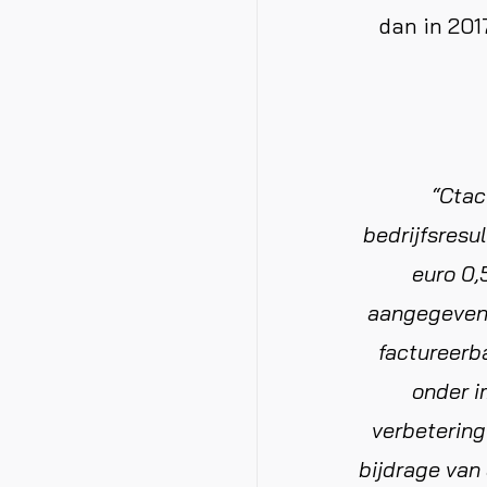
dan in 201
“Ctac
bedrijfsresu
euro 0,
aangegeven 
factureerb
onder i
verbetering
bijdrage van