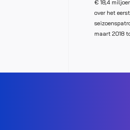
€ 18,4 miljoe
over het eers
seizoenspatro
maart 2018 to