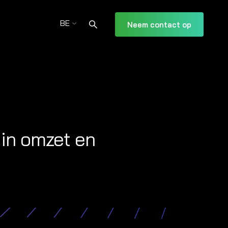
BE
Neem contact op
 in omzet en