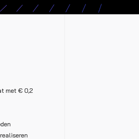
at met € 0,2
eden
realiseren