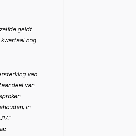
zelfde geldt
e kwartaal nog
ersterking van
taandeel van
esproken
ehouden, in
17.”
tac