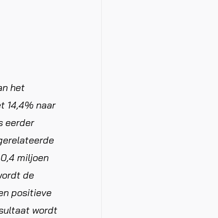
an het
et 14,4% naar
s eerder
gerelateerde
0,4 miljoen
wordt de
en positieve
sultaat wordt