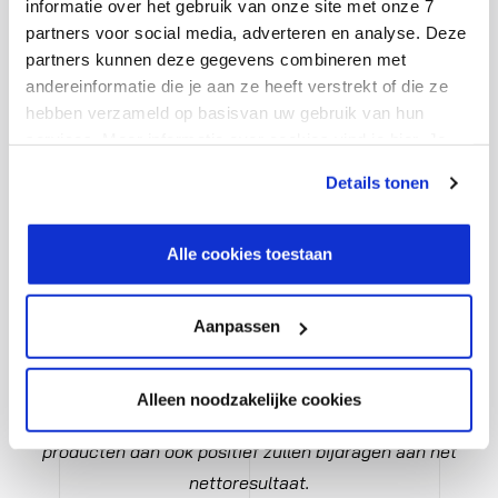
informatie over het gebruik van onze site met onze 7
organisatie doorgevoerd. De gerealiseerde omzetgroei
partners voor social media, adverteren en analyse. Deze
bevestigt dat we hier op weg zijn om over 2019 een
partners kunnen deze gegevens combineren met
break-even resultaat te realiseren. In Frankrijk zijn de
andereinformatie die je aan ze heeft verstrekt of die ze
activiteiten beperkt.
hebben verzameld op basisvan uw gebruik van hun
services. Meer informatie over cookies vind je hier. Je
kunt je toestemming intrekken of je cookievoorkeuren
Op basis van de ontwikkelingen in het derde kwartaal
Details tonen
aanpassen via de CO-knop linksonder. Lees meer over
stellen we onze eerder uitgesproken verwachting voor
hoe wij jouw gegevensverwerken in onze privacy- en
het hele jaar enigszins naar boven bij en verwachten
cookiestatement.
Alle cookies toestaan
we nu over 2019 een min of meer stabiel operationeel
bedrijfsresultaat te realiseren.
Aanpassen
Vooruitkijkend naar 2020 zien we goede mogelijkheden
voor groei en resultaatverbetering. We verwachten dat
Alleen noodzakelijke cookies
zowel onze Belgische activiteiten als onze nieuwe IP-
producten dan ook positief zullen bijdragen aan het
nettoresultaat.