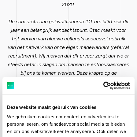
2020.
De schaarste aan gekwalificeerde ICT-ers blijft ook dit
jaar een belangrijk aandachtspunt. Ctac maakt voor
het werven van nieuwe collega’s succesvol gebruik
van het netwerk van onze eigen medewerkers (referral
recruitment). Wij merken dat dit ervoor zorgt dat we er
steeds beter in slagen om mensen te enthousiasmeren
bij ons te komen werken. Deze krapte op de
arbeidsmarkt zien we inmiddels door vertaald in
hogere uurtarieven. De mate waarin wij in staat zijn om
nieuwe goed gekwalificeerde medewerkers aan te
trekken blijft de komende tijd de bepalende factor voor
Deze website maakt gebruik van cookies
verdere groei van de organisatie.
We gebruiken cookies om content en advertenties te
personaliseren, om functiesvoor social media te bieden
en om ons websiteverkeer te analyseren. Ook delen we
In België zijn operationele verbeteringen in de