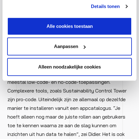
kunt je toestemming intrekken of je cookievoorkeuren
tweede helft van 2025 staan Intelligent Apps voor
Details tonen
aanpassen via de CO-knop linksonder. Lees meer over
Workforce Composition, Skills insights en
hoe wij jouw gegevensverwerken in onze privacy- en
Compensation,” kon Didier al verklappen.
cookiestatement.
Alle cookies toestaan
Die Intelligent Apps kunnen op verschillende
Aanpassen
technologieën gebaseerd zijn. Klassieke analytische
dashboards zoals Working Capital en zoekgestuurde
toepassingen zoals Just Ask – waarmee je in
Alleen noodzakelijke cookies
natuurlijke taal je datasets kunt bevragen – zijn
meestal low-code- en no-code-toepassingen.
Complexere tools, zoals Sustainability Control Tower
zijn pro-code. Uiteindelijk zijn ze allemaal op dezelfde
manier te installeren vanuit een appcatalogus. “Je
hoeft alleen nog maar de juiste rollen aan gebruikers
toe te kennen waarna ze aan de slag kunnen om
inzichten uit hun data te halen”, zei Didier. Het is ook