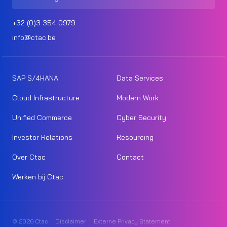
+32 (0)3 354 0979
info@ctac.be
SAP S/4HANA
Data Services
Cloud Infrastructure
Modern Work
Unified Commerce
Cyber Security
Investor Relations
Resourcing
Over Ctac
Contact
Werken bij Ctac
© 2026 Ctac
Disclaimer
Externe Privacy Statement