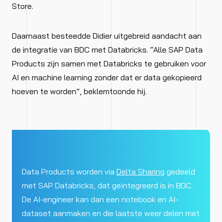
Store.
Daarnaast besteedde Didier uitgebreid aandacht aan
de integratie van BDC met Databricks. “Alle SAP Data
Products zijn samen met Databricks te gebruiken voor
AI en machine learning zonder dat er data gekopieerd
hoeven te worden”, beklemtoonde hij.
Data Products worden via
Delta Sharing
gedeeld
met SAP Databricks, dat geïntegreerd is in BDC.
De AI-engineer kan dan een notebook en AI-
dataset aanmaken en die laatste weer delen met