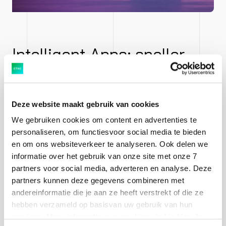
Intelligent Apps: sneller
inzichten
Bovenop die Data Products biedt BDC applicaties aan
Deze website maakt gebruik van cookies
voor diverse domeinen: Intelligent Apps. Didier belichtte
We gebruiken cookies om content en advertenties te
enkele van deze applicaties, zoals Working Capital en
personaliseren, om functiesvoor social media te bieden
en om ons websiteverkeer te analyseren. Ook delen we
de nieuwe versie van SAP Sustainability Control Tower,
informatie over het gebruik van onze site met onze 7
dat voorheen een on-premise toepassing was. De
partners voor social media, adverteren en analyse. Deze
Intelligent App-versie maakt gebruik van Data
partners kunnen deze gegevens combineren met
Products over duurzaamheid om bijvoorbeeld CSRD-
andereinformatie die je aan ze heeft verstrekt of die ze
rapporten (Corporate Sustainability Reporting
hebben verzameld op basisvan uw gebruik van hun
Directive) op te stellen. “Op de roadmap voor de
services. Meer informatie over cookies vind je hier. Je