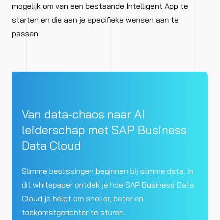
mogelijk om van een bestaande Intelligent App te
starten en die aan je specifieke wensen aan te
passen.
Van data-chaos naar AI
leiderschap met SAP Business
Data Cloud
Slimme beslissingen beginnen bij slimme data. In
dit whitepaper ontdek je hoe SAP Business Data
Cloud je helpt om sneller, beter en
toekomstgerichter te sturen.