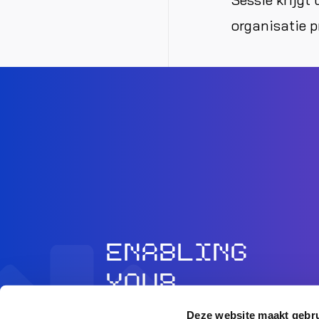
organisatie p
ENABLING
YOUR
AMBITION
Deze website maakt gebru