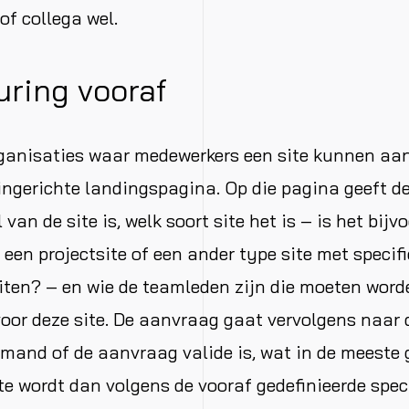
f collega wel.
ring vooraf
rganisaties waar medewerkers een site kunnen aa
ingerichte landingspagina. Op die pagina geeft d
l van de site is, welk soort site het is – is het bij
 een projectsite of een ander type site met specif
iten? – en wie de teamleden zijn die moeten word
oor deze site. De aanvraag gaat vervolgens naar d
emand of de aanvraag valide is, wat in de meeste 
site wordt dan volgens de vooraf gedefinieerde spec