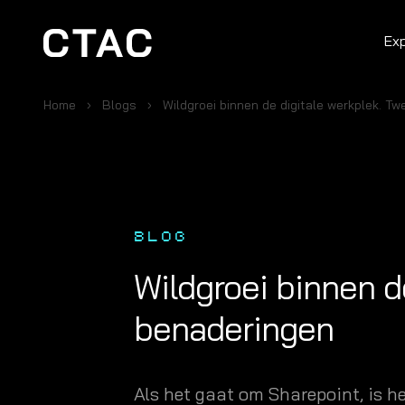
Ex
Home
Blogs
Wildgroei binnen de digitale werkplek. T
BLOG
Wildgroei binnen d
benaderingen
Als het gaat om Sharepoint, is h