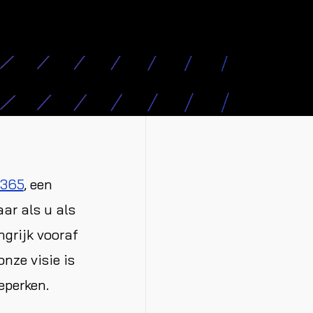
 365
, een
ar als u als
ngrijk vooraf
nze visie is
eperken.