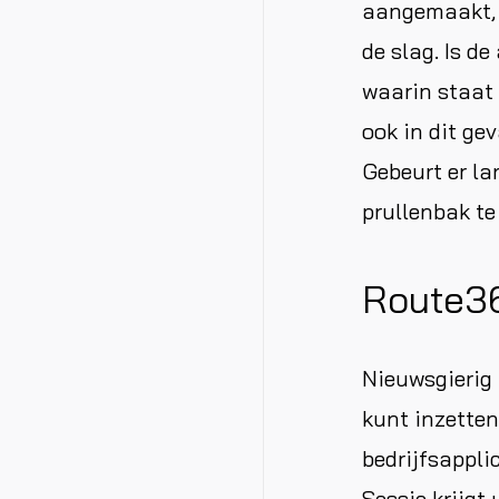
aangemaakt, d
de slag. Is d
waarin staat
ook in dit ge
Gebeurt er lan
prullenbak te
Route36
Nieuwsgierig
kunt inzetten
bedrijfsappl
Sessie krijgt