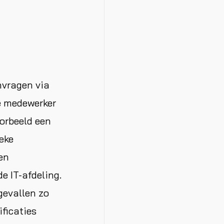
nvragen via
e medewerker
voorbeeld een
ieke
en
e IT-afdeling.
gevallen zo
ificaties