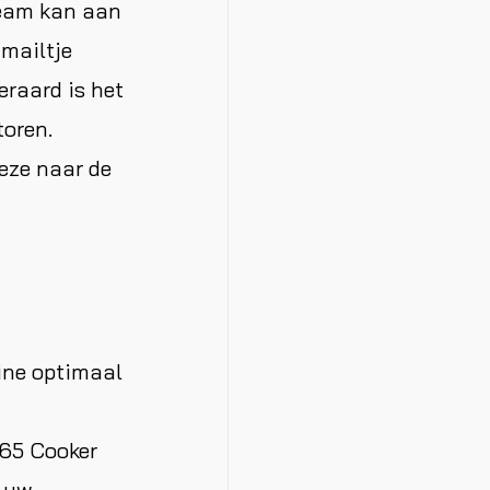
team kan aan
 mailtje
raard is het
toren.
deze naar de
ine optimaal
365 Cooker
t uw