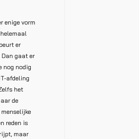
er enige vorm
 helemaal
beurt er
? Dan gaat er
te nog nodig
IT-afdeling
Zelfs het
maar de
 menselijke
n reden is
rijpt, maar