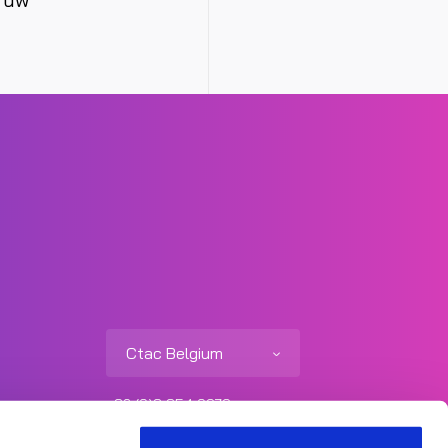
Ctac Belgium
+32 (0)3 354 0979
info@ctac.be