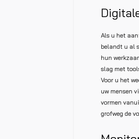
Digita
Als u het aan
belandt u al s
hun werkzaam
slag met tool
Voor u het we
uw mensen via
vormen vanuit
grofweg de v
Monitor