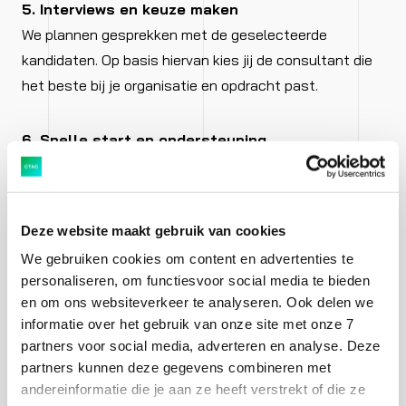
5. Interviews en keuze maken
We plannen gesprekken met de geselecteerde
kandidaten. Op basis hiervan kies jij de consultant die
het beste bij je organisatie en opdracht past.
6. Snelle start en ondersteuning
Zodra je een keuze hebt gemaakt, regelen wij de
contracten en startdatum. Ook daarna blijven we
betrokken: je accountmanager houdt contact om de
Deze website maakt gebruik van cookies
voortgang te bewaken en de consultant heeft altijd
We gebruiken cookies om content en advertenties te
een aanspreekpunt binnen Ctac Resourcing.
personaliseren, om functiesvoor social media te bieden
en om ons websiteverkeer te analyseren. Ook delen we
informatie over het gebruik van onze site met onze 7
partners voor social media, adverteren en analyse. Deze
partners kunnen deze gegevens combineren met
andereinformatie die je aan ze heeft verstrekt of die ze