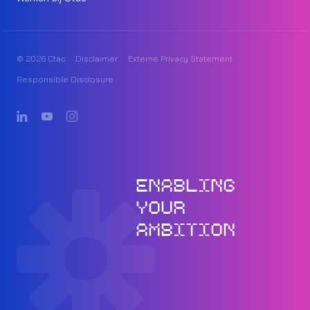
© 2026 Ctac
Disclaimer
Externe Privacy Statement
Responsible Disclosure
ENABLING
YOUR
AMBITION