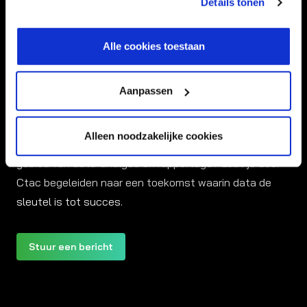
Details tonen
aanpassen via de CO-knop linksonder. Lees meer over
hoe wij jouw gegevensverwerken in onze privacy- en
cookiestatement.
Alle cookies toestaan
Aanpassen
Data-advies op maat
Alleen noodzakelijke cookies
Ben je klaar om de volgende stap te zetten in op het
gebied van data-analyse en rapportage? Laat je door
Ctac begeleiden naar een toekomst waarin data de
sleutel is tot succes.
Stuur een bericht