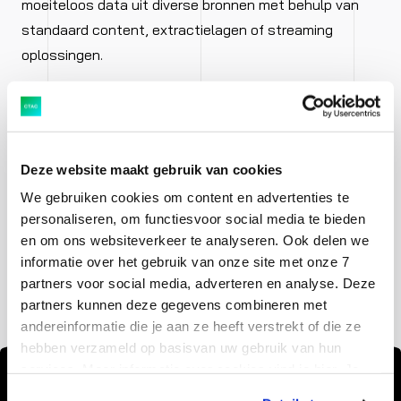
moeiteloos data uit diverse bronnen met behulp van
standaard content, extractielagen of streaming
oplossingen.
Of jouw rapportage nu plaatsvindt in een Microsoft- of
SAP-omgeving, wij zorgen ervoor dat de data
beschikbaar is op de plekken waar dat nodig is. Onze
Deze website maakt gebruik van cookies
experts hebben kennis van verschillende domeinen en
We gebruiken cookies om content en advertenties te
vendors. Daardoor zijn we in staat om een inrichting
personaliseren, om functiesvoor social media te bieden
voor te stellen die naadloos aansluit bij jouw
en om ons websiteverkeer te analyseren. Ook delen we
specifieke behoeften. Samen met jou komen we altijd
informatie over het gebruik van onze site met onze 7
tot de beste oplossing.
partners voor social media, adverteren en analyse. Deze
partners kunnen deze gegevens combineren met
andereinformatie die je aan ze heeft verstrekt of die ze
hebben verzameld op basisvan uw gebruik van hun
services. Meer informatie over cookies vind je hier. Je
kunt je toestemming intrekken of je cookievoorkeuren