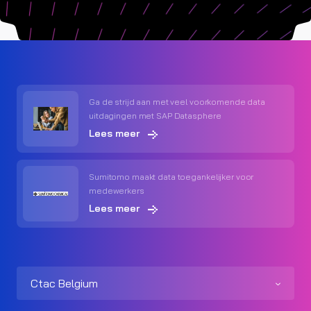
Ga de strijd aan met veel voorkomende data
uitdagingen met SAP Datasphere
Lees meer
Sumitomo maakt data toegankelijker voor
medewerkers
Lees meer
Ctac Belgium