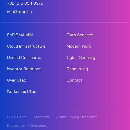
+32 (0)3 354 0979
info@ctac.be
SAP S/4HANA
Data Services
Cloud Infrastructure
Modern Work
Unified Commerce
Cyber Security
Investor Relations
Resourcing
Over Ctac
Contact
Werken bij Ctac
© 2026 Ctac
Disclaimer
Externe Privacy Statement
Responsible Disclosure