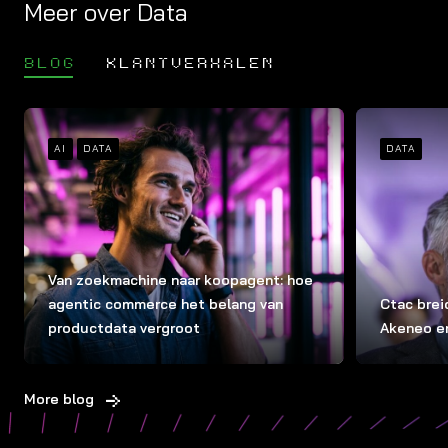
Meer over Data
BLOG
KLANTVERHALEN
AI
DATA
DATA
Van zoekmachine naar koopagent: hoe
agentic commerce het belang van
Ctac brei
productdata vergroot
Akeneo e
More blog