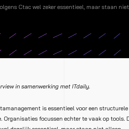
 volgens Ctac wel zeker essentieel, maar staan niet
terview in samenwerking met ITdaily.
amanagement is essentieel voor een structurele 
. Organisaties focussen echter te vaak op tools. D
wel degelijk essentieel, maar staan niet alleen.