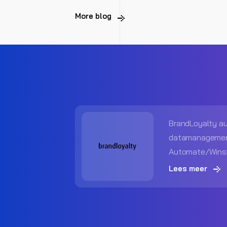
More blog
BrandLoyalty a
datamanagement
Automate/Wins
Lees meer