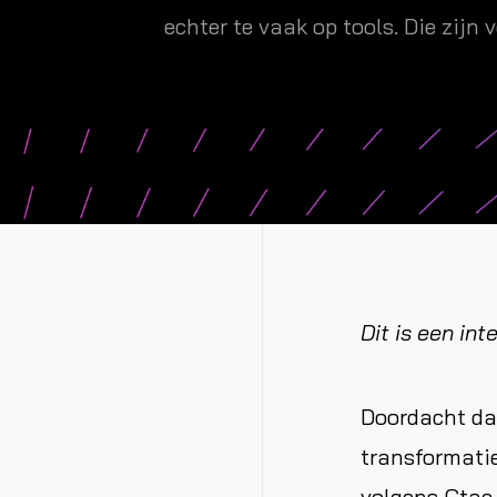
echter te vaak op tools. Die zijn
Dit is een in
Doordacht dat
transformatie
volgens Ctac 