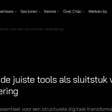
pertises
Sectoren
Kennis
Over Ctac
Werken bij
tstuk voor een structurele verandering
 juiste tools als sluitstuk 
ering
entieel voor een structurele digitale transforma