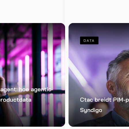
DATA
agent: hoe agentic
productdata
Ctac breidt PIM-p
Syndigo