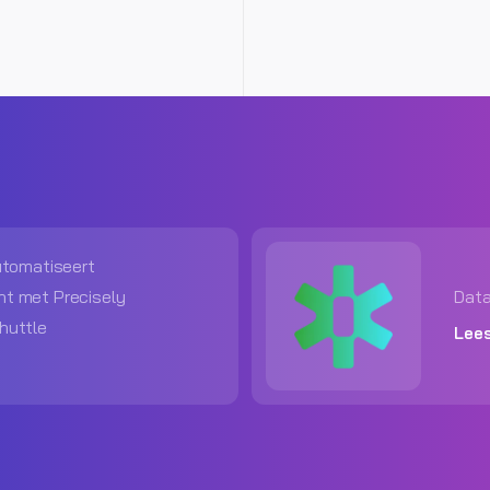
utomatiseert
 met Precisely
Dat
huttle
Lee