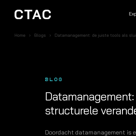
Ex
Home
Blogs
Datamanagement: de juiste tools als slui
BLOG
Datamanagement: de
structurele verand
Doordacht datamanagement is ess