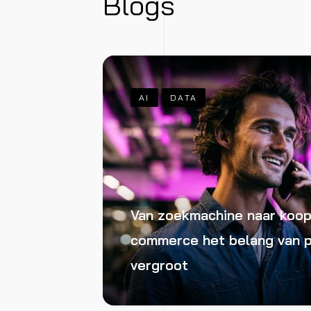
Blogs
AI
DATA
Van zoekmachine naar koop
commerce het belang van 
vergroot