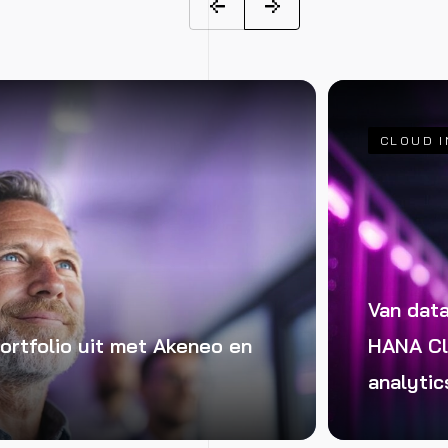
CLOUD I
Van dat
ortfolio uit met Akeneo en
HANA Cl
analytic