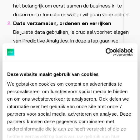
het belangrijk om eerst samen de business in te
duiken en te formuleren wat je wil gaan voorspellen.
Data verzamelen, ordenen en verrijken
De juiste data gebruiken, is cruciaal voor het slagen
van Predictive Analytics. In deze stap gaan we
daarom op zoek naar data die we nodig hebben om
tot een accurate voorspelling te komen. Dat kan
data zijn uit je kassa- en voorraadsystemen, maar
Deze website maakt gebruik van cookies
ook externe data zoals demografische
We gebruiken cookies om content en advertenties te
gegevens, weerberichten of social media posts.
personaliseren, om functiesvoor social media te bieden
Model trainen en data analyseren
en om ons websiteverkeer te analyseren. Ook delen we
In deze stap vindt de magie plaats. We trainen
informatie over het gebruik van onze site met onze 7
algoritmes met de datasets uit stap twee. In de
partners voor social media, adverteren en analyse. Deze
resultaten proberen we patronen te herkennen. Wat
partners kunnen deze gegevens combineren met
zijn bijvoorbeeld terugkerende gebeurtenissen? En
andereinformatie die je aan ze heeft verstrekt of die ze
hebben verzameld op basisvan uw gebruik van hun
kunnen we daar specifiek klantgedrag in