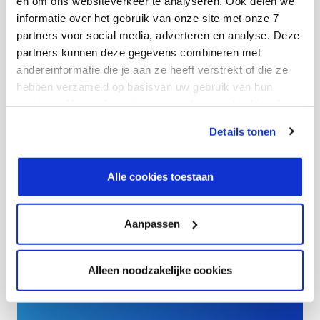
en om ons websiteverkeer te analyseren. Ook delen we
dreigingspreventie, risicobeheer en incidentrespons,
informatie over het gebruik van onze site met onze 7
gecombineerd met gecertificeerde vaardigheden en
partners voor social media, adverteren en analyse. Deze
succesvolle klantimplementaties, maakt ons een
partners kunnen deze gegevens combineren met
andereinformatie die je aan ze heeft verstrekt of die ze
betrouwbare partner voor een robuuste
hebben verzameld op basisvan uw gebruik van hun
beveiligingsstrategie.
services. Meer informatie over cookies vind je hier. Je
kunt je toestemming intrekken of je cookievoorkeuren
Details tonen
aanpassen via de CO-knop linksonder. Lees meer over
hoe wij jouw gegevensverwerken in onze privacy- en
cookiestatement.
Alle cookies toestaan
Aanpassen
Extra voordeel: Tier 1
Alleen noodzakelijke cookies
Microsoft CSP-partner