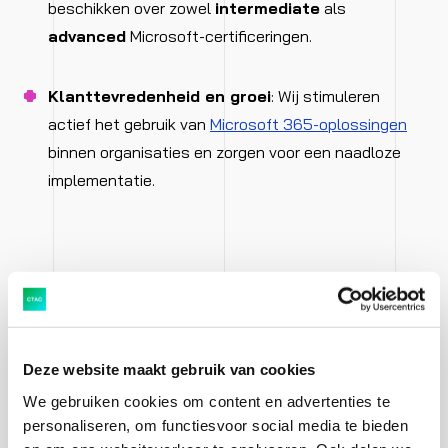
beschikken over zowel
intermediate
als
advanced
Microsoft-certificeringen.
Klanttevredenheid en groei
: Wij stimuleren
actief het gebruik van
Microsoft 365-oplossingen
binnen organisaties en zorgen voor een naadloze
implementatie.
5. Solutions Partner for Security
Cybersecurity is belangrijker dan ooit.
Als Solutions
Deze website maakt gebruik van cookies
Partner voor Security waarborgt Ctac de veiligheid van
We gebruiken cookies om content en advertenties te
je digitale infrastructuur met toonaangevende
personaliseren, om functiesvoor social media te bieden
Microsoft-beveiligingsoplossingen. Onze expertise in