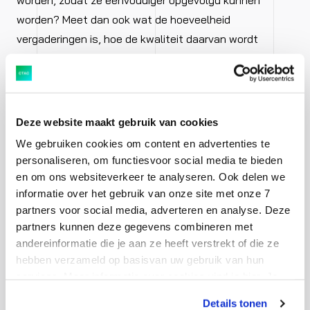
worden, zodat ze eenvoudiger opgevolgd kunnen
worden? Meet dan ook wat de hoeveelheid
vergaderingen is, hoe de kwaliteit daarvan wordt
ervaren en hoe goed de actiepunten worden
opgevolgd. Is het doel om mailverkeer te reduceren
omdat mensen daardoor stress ervaren? Meet dan ook
of dat het effect is. Het Productivity Dashboard in
Deze website maakt gebruik van cookies
Microsoft 365
maakt inzichtelijk hoe intensief
We gebruiken cookies om content en advertenties te
bepaalde apps worden gebruikt. Zo kunt u zien wat het
personaliseren, om functiesvoor social media te bieden
effect van een tool is en hoe het wordt gebruikt.
en om ons websiteverkeer te analyseren. Ook delen we
Dankzij dit inzicht is het eventueel ook mogelijk gericht
informatie over het gebruik van onze site met onze 7
partners voor social media, adverteren en analyse. Deze
begeleiding te bieden als dat nodig is.
partners kunnen deze gegevens combineren met
andereinformatie die je aan ze heeft verstrekt of die ze
Adoptie is een samenwerking
hebben verzameld op basisvan uw gebruik van hun
services. Meer informatie over cookies vind je hier. Je
Het ontwikkelen van een mooi stuk software of het
kunt je toestemming intrekken of je cookievoorkeuren
Details tonen
aanpassen via de CO-knop linksonder. Lees meer over