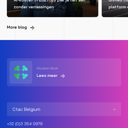
AI-kosten in 2027: zo pak je het aan
unified 
zonder verrassingen
platform 
More blog
Modern Work
Lees meer
Ctac Belgium
+32 (0)3 354 0979