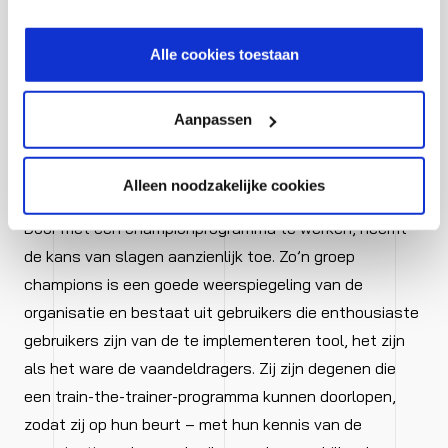
implementeren van een nieuwe tool is iets dat u als
hoe wij jouw gegevensverwerken in onze privacy- en
organisatie kunt uitbesteden. Maar als het om adoptie
cookiestatement.
Alle cookies toestaan
gaat, is het een gedeelde verantwoordelijkheid. Een IT-
partner kan heel goed ondersteunen bij adoptie, maar u
bent samen verantwoordelijk voor het succes.
Aanpassen
Vaandeldragers
Alleen noodzakelijke cookies
Door met een championprogramma te werken, neemt
de kans van slagen aanzienlijk toe. Zo’n groep
champions is een goede weerspiegeling van de
organisatie en bestaat uit gebruikers die enthousiaste
gebruikers zijn van de te implementeren tool, het zijn
als het ware de vaandeldragers. Zij zijn degenen die
een train-the-trainer-programma kunnen doorlopen,
zodat zij op hun beurt – met hun kennis van de