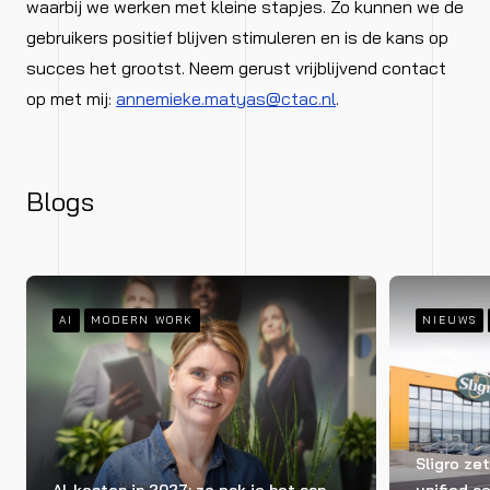
waarbij we werken met kleine stapjes. Zo kunnen we de
gebruikers positief blijven stimuleren en is de kans op
succes het grootst. Neem gerust vrijblijvend contact
op met mij:
annemieke.matyas@ctac.nl
.
Blogs
AI
MODERN WORK
NIEUWS
Sligro ze