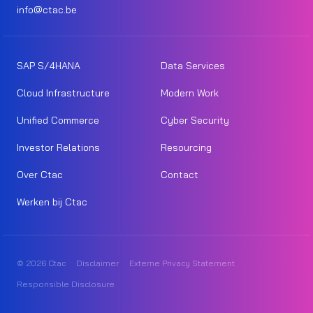
info@ctac.be
SAP S/4HANA
Data Services
Cloud Infrastructure
Modern Work
Unified Commerce
Cyber Security
Investor Relations
Resourcing
Over Ctac
Contact
Werken bij Ctac
© 2026 Ctac
Disclaimer
Externe Privacy Statement
Responsible Disclosure