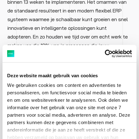
binnen 13 weken te implementeren. Het omarmen van
de standaard resulteert in een modern flexibel ERP
systeem waarmee je schaalbaar kunt groeien en snel
innovatieve en intelligente oplossingen kunt
adopteren. En zo houden we tijd over om echt werk te
maken van die 10% van je processen die jouw
organisatie onderscheidt van de concurrentie.
Lees alles over de succesvolle
Deze website maakt gebruik van cookies
S/4HANA projecten van
We gebruiken cookies om content en advertenties te
personaliseren, om functiesvoor social media te bieden
en om ons websiteverkeer te analyseren. Ook delen we
informatie over het gebruik van onze site met onze 7
partners voor social media, adverteren en analyse. Deze
partners kunnen deze gegevens combineren met
andereinformatie die je aan ze heeft verstrekt of die ze
hebben verzameld op basisvan uw gebruik van hun