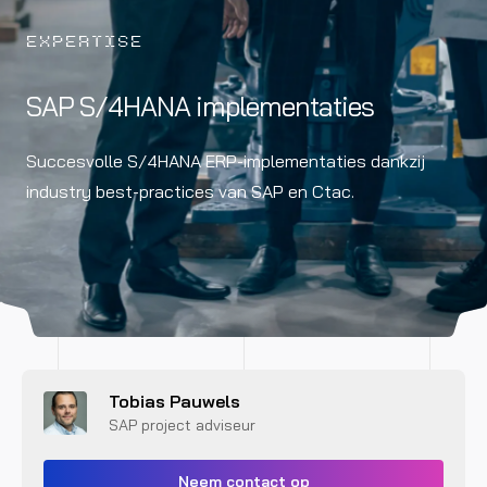
EXPERTISE
SAP S/4HANA implementaties
Succesvolle S/4HANA ERP-implementaties dankzij
industry best-practices van SAP en Ctac.
Tobias Pauwels
SAP project adviseur
Neem contact op