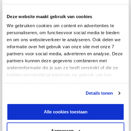
teamgevoel
Er zijn natuurlijk ook meer manieren het teamgevoel
Deze website maakt gebruik van cookies
behouden en te versterken. Organiseer bijvoorbeeld
We gebruiken cookies om content en advertenties te
een wekelijkse online ontbijtsessie, of spreek een
personaliseren, om functiesvoor social media te bieden
en om ons websiteverkeer te analyseren. Ook delen we
bepaalde dag in de maand af dat iedereen een paar uur
informatie over het gebruik van onze site met onze 7
op kantoor is, bij bijvoorbeeld en vrijdagmiddagborrel.
partners voor social media, adverteren en analyse. Deze
partners kunnen deze gegevens combineren met
Er zijn meer afspraken te maken voor een goeie
andereinformatie die je aan ze heeft verstrekt of die ze
verbinding tussen kantoor en op afstand werken.
hebben verzameld op basisvan uw gebruik van hun
services. Meer informatie over cookies vind je hier. Je
Wanneer ben je als afdeling bijvoorbeeld bereikbaar?
kunt je toestemming intrekken of je cookievoorkeuren
Tussen 8.30 uur en 17.00 uur? Of ga je andere tijden
Details tonen
aanpassen via de CO-knop linksonder. Lees meer over
hanteren? En alleen telefonisch en per e-mail? Of
hoe wij jouw gegevensverwerken in onze privacy- en
bijvoorbeeld ook via WhatsApp of chat? Welke
cookiestatement.
Alle cookies toestaan
afspraken maak je daar dan over? Denk aan reactietijd
en ‘openingstijden’ van de afdeling.
Aanpassen