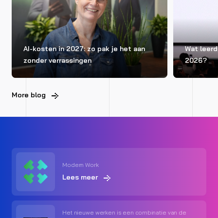
AI-kosten in 2027: zo pak je het aan
Wat leerd
zonder verrassingen
2026?
More blog
Modern Work
Lees meer
Het nieuwe werken is een combinatie van de