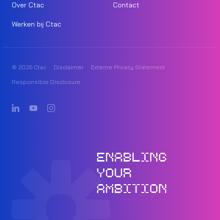
Over Ctac
Contact
Werken bij Ctac
© 2026 Ctac
Disclaimer
Externe Privacy Statement
Responsible Disclosure
ENABLING
YOUR
AMBITION